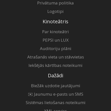
Privātuma politika
Logotipi
Kinoteātris
Par kinoteātri
PEPSI un LUX
Auditoriju plāni
Atrašanās vieta un stāvvietas
Iekšējās kārtības noteikumi
Dažādi
Biežāk uzdotie jautājumi
✉️ Jaunumu e-pasts un SMS
Sistēmas lietošanas noteikumi
XML serviss