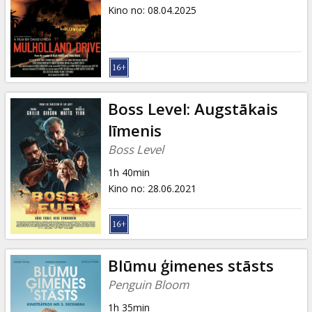
Dāvanu
Kino no
:
08.04.2025
kartes
Uzkodas
B2B
Boss Level: Augstākais
līmenis
Kino
Boss Level
Klubs
1h 40min
Kino no
:
28.06.2021
Blūmu ģimenes stāsts
Penguin Bloom
1h 35min