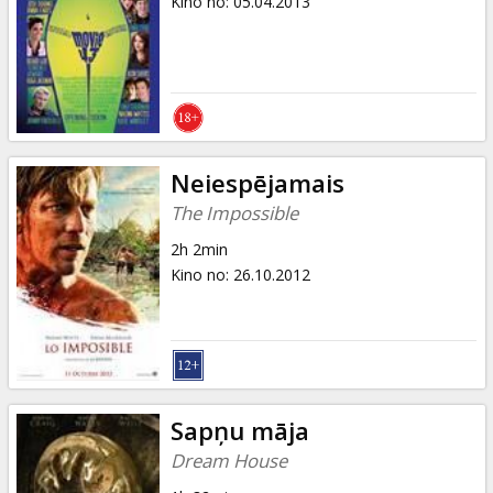
Kino no
:
05.04.2013
Neiespējamais
The Impossible
2h 2min
Kino no
:
26.10.2012
Sapņu māja
Dream House