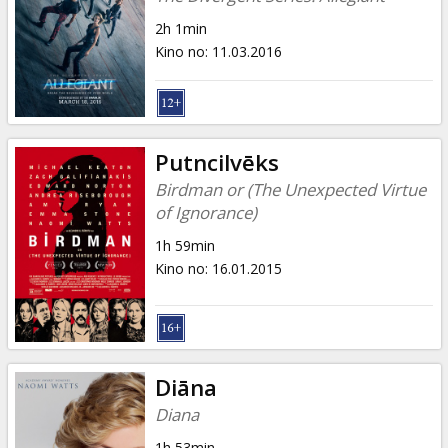
2h 1min
Kino no
:
11.03.2016
Putncilvēks
Birdman or (The Unexpected Virtue
of Ignorance)
1h 59min
Kino no
:
16.01.2015
Diāna
Diana
1h 53min