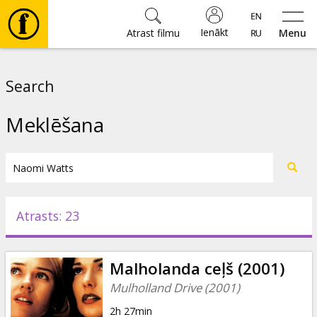
Ienākt
Atrast filmu
Menu
Filmas
Search
🎵
Meklēšana
Biļetes
Kultūra
Atrasts: 23
Pasākumi
Malholanda ceļš (2001)
Ziņas
Mulholland Drive (2001)
2h 27min