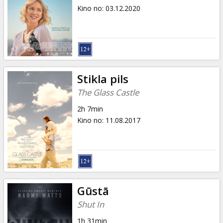
Kino no
:
03.12.2020
Stikla pils
The Glass Castle
2h 7min
Kino no
:
11.08.2017
Gūstā
Shut In
1h 31min