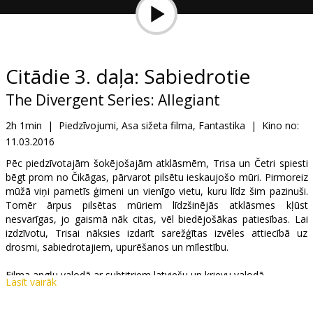
Dāvanu
kartes
Uzkodas
Citādie 3. daļa: Sabiedrotie
The Divergent Series: Allegiant
B2B
2h 1min
|
Piedzīvojumi, Asa sižeta filma, Fantastika
|
Kino no:
11.03.2016
Kino
Klubs
Pēc piedzīvotajām šokējošajām atklāsmēm, Trisa un Četri spiesti
bēgt prom no Čikāgas, pārvarot pilsētu ieskaujošo mūri. Pirmoreiz
mūžā viņi pametīs ģimeni un vienīgo vietu, kuru līdz šim pazinuši.
Tomēr ārpus pilsētas mūriem līdzšinējās atklāsmes kļūst
nesvarīgas, jo gaismā nāk citas, vēl biedējošākas patiesības. Lai
izdzīvotu, Trisai nāksies izdarīt sarežģītas izvēles attiecībā uz
drosmi, sabiedrotajiem, upurēšanos un mīlestību.
Filma angļu valodā ar subtitriem latviešu un krievu valodā.
Lasīt vairāk