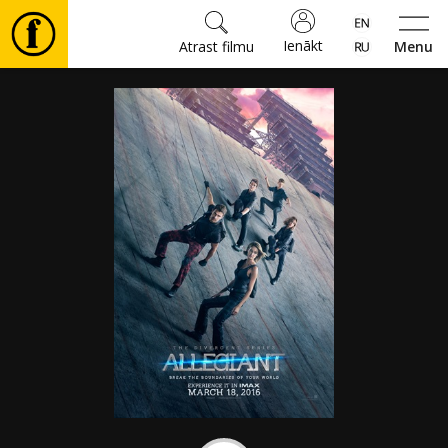
Ienākt
Atrast filmu
Menu
Filmas
🎵
Biļetes
Kultūra
Pasākumi
Ziņas