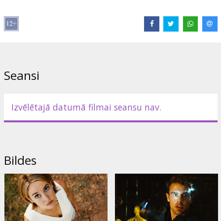
Izplatītājs:
Acme Film SIA
Režisors:
Robert Schwentke
Lomās:
Shailene Woodley
,
Theo James
,
Jeff Daniels
,
Naomi Watts
,
Octavia Spencer
,
Ray Stevenson
,
Miles Teller
,
Zoë Kravitz
,
Maggie
Q
,
Ansel Elgort
,
Bill Skarsgård
Saites:
IMDB
,
Oficiālā mājas lapa
,
Facebook
Seansi
Izvēlētajā datumā filmai seansu nav.
Bildes