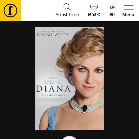
Ienākt
Atrast filmu
Menu
Filmas
🎵
Biļetes
Kultūra
Pasākumi
Ziņas