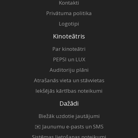
Kontakti
Privātuma politika
Logotipi
Kinoteātris
Par kinoteātri
PEPSI un LUX
Auditoriju plāni
Atrašanās vieta un stāvvietas
Iekšējās kārtības noteikumi
Dažādi
Biežāk uzdotie jautājumi
✉️ Jaunumu e-pasts un SMS
Sistēmas lietošanas noteikumi