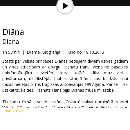
Dāvanu
kartes
Uzkodas
Diāna
Diana
B2B
1h 53min
|
Drāma, Biogrāfija
|
Kino no:
18.10.2013
Kino
Stāsts par Velsas princeses Diānas pēdējiem diviem dzīves gadiem
un viņas attiecībām ar ķirurgu Hasnatu Hanu. Viena no pasaules
Klubs
apbrīnotākajām sievietēm, kuras dzīvē atlika maz vietas
privātumam, uzdrīkstējās ļauties attiecībām, kas beidzās tikai
dažas nedēļas pirms traģiskās autoavārijas 1997.gadā, Parīzē. Tiek
uzskatīts, ka tieši Hasnats Hans bijis Diānas mūža mīlestība...
Titullomu filmā atveido divkārt „Oskara” balvai nominētā Naomi
Votsa ("Divas mātes", "Neiespējamais"), viņai līdzās Nevins
Lasīt vairāk
Endrjūss (seriāls "Pazudušie"). Filmas režisors – Olivers Hiršbīgels
(„Sakāve”).