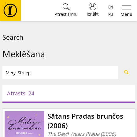
Ienākt
Atrast filmu
Menu
Filmas
Search
🎵
Meklēšana
Biļetes
Kultūra
Atrasts: 24
Pasākumi
Sātans Pradas brunčos
Ziņas
(2006)
The Devil Wears Prada (2006)