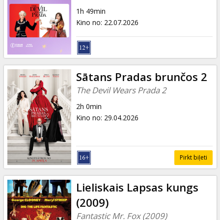
Dāvanu
1h 49min
kartes
Kino no
:
22.07.2026
Uzkodas
B2B
Sātans Pradas brunčos 2
The Devil Wears Prada 2
Kino
2h 0min
Klubs
Kino no
:
29.04.2026
Pirkt biļeti
Lieliskais Lapsas kungs
(2009)
Fantastic Mr. Fox (2009)