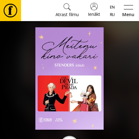
Ienākt
Atrast filmu
Menu
Filmas
🎵
Biļetes
Kultūra
Pasākumi
Ziņas