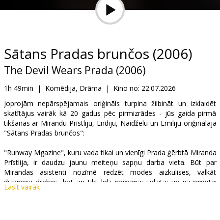
Dāvanu
kartes
Uzkodas
Sātans Pradas brunčos (2006)
The Devil Wears Prada (2006)
B2B
1h 49min
|
Komēdija, Drāma
|
Kino no:
22.07.2026
Kino
Joprojām nepārspējamais oriģināls turpina žilbināt un izklaidēt
skatītājus vairāk kā 20 gadus pēc pirmizrādes - jūs gaida pirmā
Klubs
tikšanās ar Mirandu Prīstliju, Endiju, Naidželu un Emīliju oriģinālajā
"Sātans Pradas brunčos":
"Runway Mgazine", kuru vada tikai un vienīgi Prada ģērbtā Miranda
Prīstlija, ir daudzu jaunu meiteņu sapņu darba vieta. Būt par
Mirandas asistenti nozīmē redzēt modes aizkulises, valkāt
dizaineru drēbes, bet arī tikt līdz nemaņai izdzītai un pazemotai
Lasīt vairāk
dažādos darba uzdevumo. Endija, jaunā asistente, šajā pasaulē
nonāk pilnīgi nesagatavota. Uzsvērti neievērotai no priekšnieces
puses, viņai ir jālaužas cauri modes pasaules džungļiem.