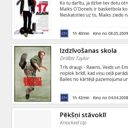
Ko tu darītu, ja dzīve tev dotu o
Maiks O`Donels ir basketbola ko
Neskatoties uz to, Maiks ziedo 
Skārletai un bērnam, kuru kā izr
slavas dienas ir palikušas tālu aiz
darbā vajā neveiksmes, bet viņa b
1h 40min
Kino no 08.05.200
Maiks negaidīti pārvēršas 17 gad
iekārtot savu dzīvi.
Izdzīvošanas skola
Drillbit Taylor
Trīs draugi - Raiens, Veids un E
noplok brīdī, kad viņu ceļā parādā
Bailes no kārtējā pazemojuma un 
pie pēdējā salmiņa - viņi ar slud
izdevīgāko miesassargu Drilbitu T
gan fiziskos, gan arī psiholoģis
1h 42min
Kino no 04.04.200
Pēkšņi stāvoklī
Knocked Up