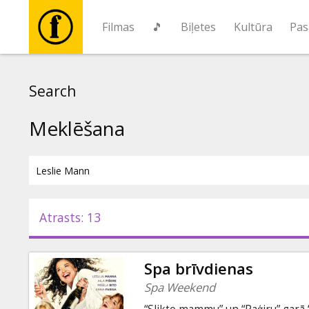
Filmas
🎵
Biļetes
Kultūra
Pas
Filmas
Search
🎵
Meklēšana
Biļetes
Kultūra
Atrasts: 13
Pasākumi
Spa brīvdienas
Ziņas
Spa Weekend