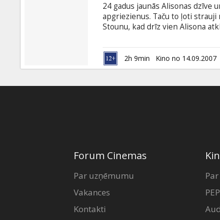
24 gadus jaunās Alisonas dzīve un
apgriezienus. Taču to ļoti strau
Stounu, kad drīz vien Alisona atklā
nolemj pateikt Benam par notikušo
nozīmē būt otram blakus gan pri
vētrainas vienas nakts sakara, nu 
2h 9min
Kino no 14.09.2007
darīt tālāk.
Forum Cinemas
Kin
Par uzņēmumu
Par
Vakances
PEP
Kontakti
Aud