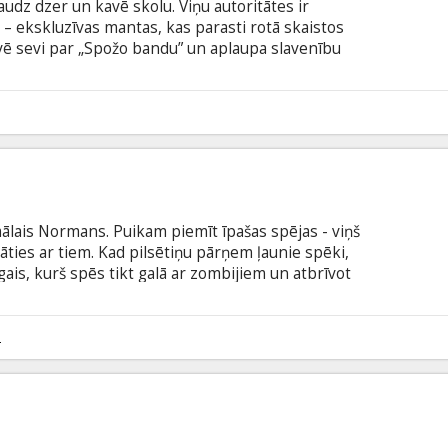
daudz dzer un kavē skolu. Viņu autoritātes ir
 – ekskluzīvas mantas, kas parasti rotā skaistos
ē sevi par „Spožo bandu” un aplaupa slavenību
dro sociālajā tīklā Twitter un Facebook, adreses –
k daudz laika vajadzēs. Filmā „Izredzētie” režisore
ptās vēlmes, viņu tieksmi riskēt, alkas pēc brīvas
3
a Holivudas vētrainā un apskaužami jautrā dzīve.
ālais Normans. Puikam piemīt īpašas spējas - viņš
ties ar tiem. Kad pilsētiņu pārņem ļaunie spēki,
ais, kurš spēs tikt galā ar zombijiem un atbrīvot
lāsta. Filma angļu valodā ar subtitriem latviešu
2