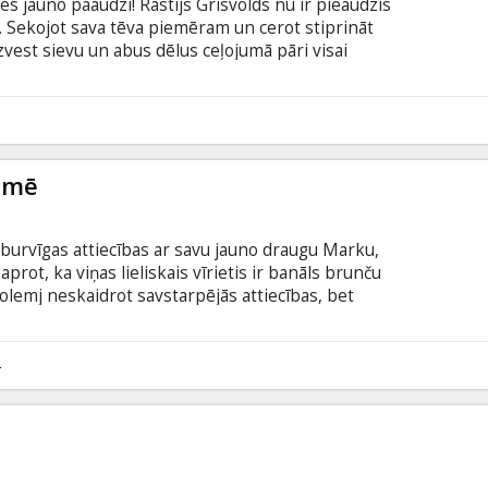
es jauno paaudzi! Rastijs Grisvolds nu ir pieaudzis
. Sekojot sava tēva piemēram un cerot stiprināt
zvest sievu un abus dēlus ceļojumā pāri visai
s atrakciju parku "Vallija pasaule". Lieki piebilst,
ēts. Filma angļu valodā ar subtitriem latviešu un
5
aumē
r burvīgas attiecības ar savu jauno draugu Marku,
aprot, ka viņas lieliskais vīrietis ir banāls brunču
lemj neskaidrot savstarpējās attiecības, bet
 spēkus, lai pārmācītu nodevēju. Taču jaunizceptās
am ir vēl viena sieviete. Trīs liktenīgas daiļavas
gaumē sola lielas nepatikšanas viņu vīrietim. Filma
4
šu un krievu valodā.