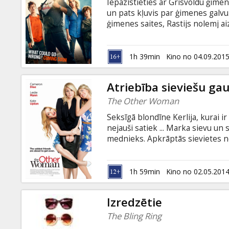
Iepazīstieties ar Grisvoldu ģimen
un pats kļuvis par ģimenes galvu
ģimenes saites, Rastijs nolemj ai
valstij uz Amerikas foršāko ģimene
ka nekas neiet tik gludi, kā iecer
krievu valodā.
1h 39min
Kino no 04.09.201
Atriebība sieviešu g
The Other Woman
Seksīgā blondīne Kerlija, kurai i
nejauši satiek ... Marka sievu un s
mednieks. Apkrāptās sievietes no
palīdzēt viena otrai un apvienot
draudzenes pēkšņi atklāj, ka Mark
uz kara ceļa - atriebība sieviešu 
1h 59min
Kino no 02.05.201
angļu valodā ar subtitriem latvie
Izredzētie
The Bling Ring