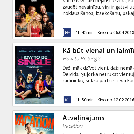
Kad trīs vecāki nejauši uzzina, ka
zaudēt nevainību, viņi ir gatavi uz v
noklausīšanos, izsekošanu, pakaļ
metodes, lai izlaiduma balles na
subtitriem latviešu un krievu val
1h 42min
Kino no 06.04.201
Kā būt vienai un laimī
How to Be Single
Daži māk dzīvot vieni, daži nemāk,
Deivids. Ņujorkā netrūkst vientuļ
radinieku, seksa partneri, vai ka
flirts un vienas nakts sakari, to
vēlme iemācīties dzīvot vieniem p
definīciju. Pārgulēt pilsētā, kura 
1h 50min
Kino no 12.02.201
Filma angļu valodā ar subtitriem 
Atvaļinājums
Vacation