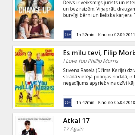
Deivs ir veiksmīgs jurists un īst
un bez raizēm. Viņaprāt, draugam i
burvīgi bērni un lieliska karjera
bezrūpīgais dzīvesveids, kurā na
„saistības”, un katru nakti var pa
pasēdēšanas krodziņā, Miča un De
1h 52min
Kino no 02.09.201
pamodīsies – samainīti vietām!
Es mīlu tevi, Filip Mori
I Love You Phillip Morris
Stīvena Rasela (Džims Kerijs) dzīv
strādā vietējā policijas nodaļā, i
negadījums apgriež viņa dzīvi kājā
pilnībā, arī ja tas nozīmētu pār
prēmijām, viltotiem dokumentie
darbībām Stīvens nonāk cietumā,
1h 42min
Kino no 05.03.201
ieslodzījuma viņš izkļūst, taču no
Atkal 17
17 Again