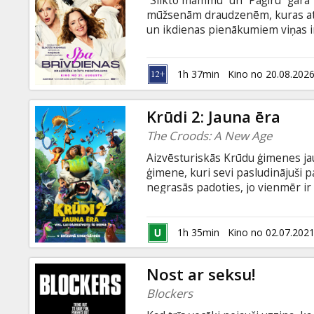
“Slikto mammu” un “Paģiru” garā “
Dāvanu
mūžsenām draudzenēm, kuras atsk
kartes
un ikdienas pienākumiem viņas ir
otru. Nogurušas un tiecoties pēc 
pavadītu neaizmirstamu nedēļas n
Uzkodas
daudziem ļoti sliktiem lēmumiem.
1h 37min
Kino no 20.08.202
krievu valodā.
B2B
Krūdi 2: Jauna ēra
The Croods: A New Age
Kino
Aizvēsturiskās Krūdu ģimenes ja
Klubs
ģimene, kuri sevi pasludinājuši p
negrasās padoties, jo vienmēr ir
neticamākajos piedzīvojumos. Film
seansi - angļu valodā (bez subtit
1h 35min
Kino no 02.07.202
Nost ar seksu!
Blockers