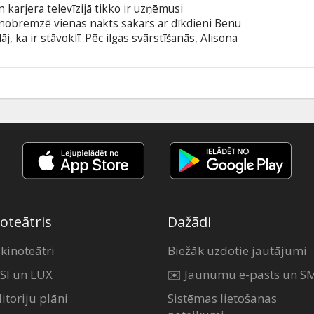
 karjera televīzijā tikko ir uzņēmusi
ji nobremzē vienas nakts sakars ar dīkdieni Benu
j, ka ir stāvoklī. Pēc ilgas svārstīšanās, Alisona
. Vai viņi izlems audzināt mazuli kopā? Ko īsti
ekos, gan bēdās? Pēc pāris dzērieniem un
viņiem doti deviņi mēneši, lai tiktu skaidrībā, ko
oteātris
Dažādi
 kinoteātri
Biežāk uzdotie jautājumi
SI un LUX
✉️ Jaunumu e-pasts un S
itoriju plāni
Sistēmas lietošanas