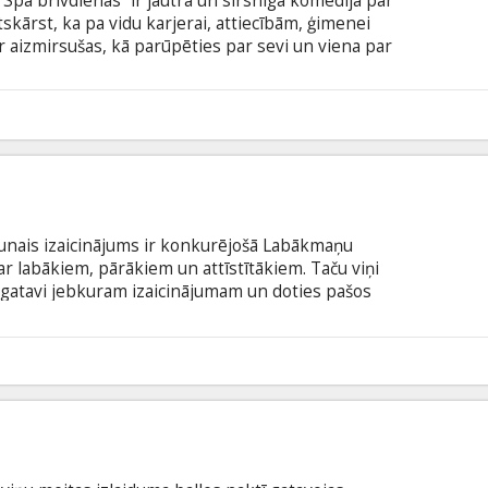
Spa brīvdienas” ir jautra un sirsnīga komēdija par
ārst, ka pa vidu karjerai, attiecībām, ģimenei
 aizmirsušas, kā parūpēties par sevi un viena par
atpūtas, sievietes ierodas luksusa spa kūrortā, lai
ogali, kas veltīta jautrībai, smiekliem un
 Filma angļu valodā ar subtitriem latviešu un
6
unais izaicinājums ir konkurējošā Labākmaņu
ar labākiem, pārākiem un attīstītākiem. Taču viņi
 gatavi jebkuram izaicinājumam un doties pašos
a dublēta latviešu un krievu valodā. Atsevišķi
riem).
1