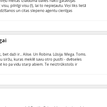
 viņu meitas izlaiduma balles naktī gatavojas
isu, pilnīgi visu (!), lai to nepieļautu. Viņi liks lietā
dzīšanos un citas slepeno aģentu cienīgas
ktī nekāda seksa nebūtu! Filma angļu valodā ar
odā.
8
gai
 bet daži ir... Alise. Un Robina. Lūsija. Mega. Toms.
u siržu, kuras meklē savu otro pusīti - dvēseles
ut ko pa vidu starp abiem. Te neiztrūkstošs ir
mēr visiem neprecētajiem ir kaut kas kopīgs -
asaulē, kurā mīlestībai ir tik daudz un dažādu
nekad neguļ, vēl nekad nav bijis tik aizraujoši!
6
latviešu un krievu valodā.