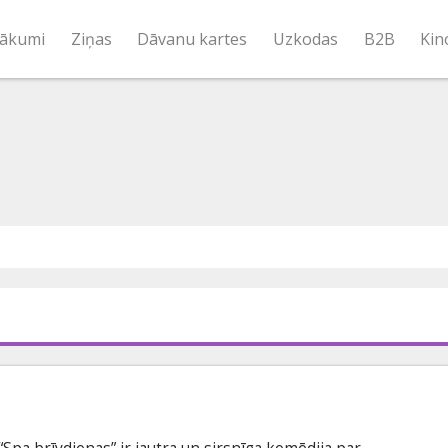
ākumi
Ziņas
Dāvanu kartes
Uzkodas
B2B
Kin