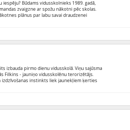
tru iespēju? Būdams vidusskolnieks 1989. gadā,
mandas zvaigzne ar spožu nākotni pēc skolas.
nākotnes plānus par labu savai draudzenei
ādās viņa jau gaida. Divdesmit gadus vēlāk, Maika
 muguras - viņa laulības ar Skārletu ir izjukušas,
ērni uzskata tēti par lūzeri. Brīnumainā veidā,
9
īgā pusaudzī un saņem vēl vienu iespēju no jauna
mits izbauda pirmo dienu vidusskolā. Viņu sajūsma
s Filkins - jauniņo vidusskolēnu terorizētājs.
izdzīvošanas instinkts liek jaunekļiem ķerties
inājuma palīdzību sameklē labāko un arī finansiāli
eiloru, kurš ir ar mieru iemācīt vārguļu trijotnei
kos aizsardzības paņēmienus.
8