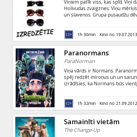
Viņiem patīk viss, kas spīd. Viņi 
Holivudas zvaigznes. Viņu mērķis
un slavenos. Grupa pusaudžu dēv
namus. Dienas kartību viņi noskai
Google, tāpēc zina, kurp iet un ci
Sofija Kopola atklāj pusaudžu slē
1h 30min
Kino no 19.07.201
un skaistas dzīves. Filmā atainot
Paranormans
ParaNorman
Viņa vārds ir Normans. Paranorm
spēj redzēt miroņus un un sarunā
izrādīsies, ka Normans būs vienīg
pilsētu no 300 gadu sena raganas 
un krievu valodā.
1h 32min
Kino no 21.09.201
Samainīti vietām
The Change-Up