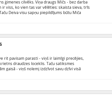
ens ģimenes cilvēks. Viņa draugs Mičs - bez darba
r viss, ko vien tas var vēlēties: skaista sieva, trīs
. Taču Deiva visu sapņu piepildījums būtu Miča
v vietas tādiem vārdiem kā „pienākumi” un
vadīt kopā ar citu skaistuli. Pēc kopīgas
iva dzīve apgriezīsies kājām gaisā, kad viņi
1
s
e rit pavisam parasti - viņš ir laimīgi precējies,
r krietns draudzes loceklis. Taču satiksmes
m gaisā - viņš nolemj izdzīvot savu dzīvi visā
kāpt likumu. Par izkrāptām apdrošināšanas
m, kredītkartēm un tamlīdzīgām pretlikumīgām
 kur sastop Filipu Morisu (Jūens Makgregors). No
0
nāk aiz restēm atkārtoti.