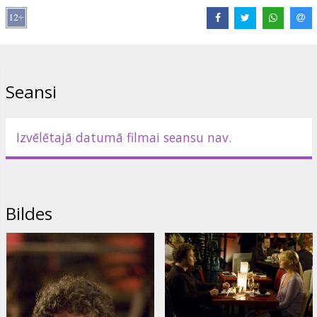
Režisors: Judd Apatow
Filma angļu valodā ar subtitriem latviešu un krievu valodā.
Izplatītājs:
Universal Pictures International
Seansi
Izvēlētajā datumā filmai seansu nav.
Bildes