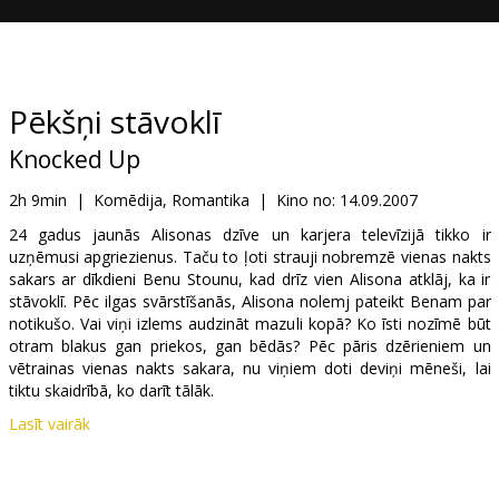
Dāvanu
kartes
Uzkodas
Pēkšņi stāvoklī
Knocked Up
B2B
2h 9min
|
Komēdija, Romantika
|
Kino no:
14.09.2007
Kino
24 gadus jaunās Alisonas dzīve un karjera televīzijā tikko ir
uzņēmusi apgriezienus. Taču to ļoti strauji nobremzē vienas nakts
Klubs
sakars ar dīkdieni Benu Stounu, kad drīz vien Alisona atklāj, ka ir
stāvoklī. Pēc ilgas svārstīšanās, Alisona nolemj pateikt Benam par
notikušo. Vai viņi izlems audzināt mazuli kopā? Ko īsti nozīmē būt
otram blakus gan priekos, gan bēdās? Pēc pāris dzērieniem un
vētrainas vienas nakts sakara, nu viņiem doti deviņi mēneši, lai
tiktu skaidrībā, ko darīt tālāk.
Lasīt vairāk
Lomās: Seth Rogen, Katherine Heigl, Paul Rudd, Leslie Mann,
Jason Segel, Jay Baruchel