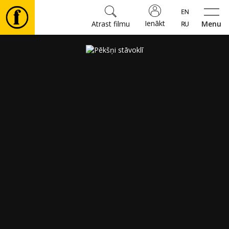
Ienākt
Atrast filmu
Menu
Filmas
🎵
Biļetes
Kultūra
Pasākumi
Ziņas