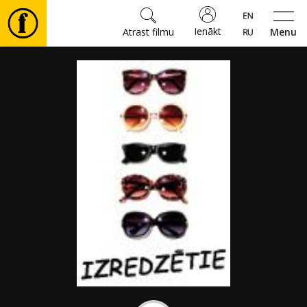
Ienākt
Atrast filmu
Menu
Filmas
🎵
Biļetes
Kultūra
Pasākumi
Ziņas