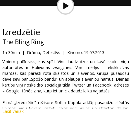
Dāvanu
kartes
Uzkodas
Izredzētie
The Bling Ring
B2B
1h 30min
|
Drāma, Detektīvs
|
Kino no:
19.07.2013
Kino
Viņiem patīk viss, kas spīd. Viņi daudz dzer un kavē skolu. Viņu
autoritātes ir Holivudas zvaigznes. Viņu mērķis – ekskluzīvas
Klubs
mantas, kas parasti rotā skaistos un slavenos. Grupa pusaudžu
dēvē sevi par „Spožo bandu” un aplaupa slavenību namus. Dienas
kartību viņi noskaidro sociālajā tīklā Twitter un Facebook, adreses
– Google, tāpēc zina, kurp iet un cik daudz laika vajadzēs.
Filmā „Izredzētie” režisore Sofija Kopola atklāj pusaudžu slēptās
vēlmes, viņu tieksmi riskēt, alkas pēc brīvas un skaistas dzīves.
Lasīt vairāk
Filmā atainota Holivudas vētrainā un apskaužami jautrā dzīve.
Sižets balstīts reālos 2008. gada notikumos. Grupa pusaudžu
nolaupīja mantas apmēram trīs miljonu dolāru vērtībā un