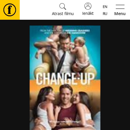
Ienākt
Atrast filmu
Menu
Filmas
🎵
Biļetes
Kultūra
Pasākumi
Ziņas