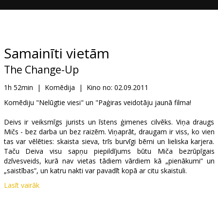
Dāvanu
kartes
Uzkodas
Samainīti vietām
The Change-Up
B2B
1h 52min
|
Komēdija
|
Kino no:
02.09.2011
Kino
Komēdiju "Nelūgtie viesi" un "Paģiras veidotāju jaunā filma!
Klubs
Deivs ir veiksmīgs jurists un īstens ģimenes cilvēks. Viņa draugs
Mičs - bez darba un bez raizēm. Viņaprāt, draugam ir viss, ko vien
tas var vēlēties: skaista sieva, trīs burvīgi bērni un lieliska karjera.
Taču Deiva visu sapņu piepildījums būtu Miča bezrūpīgais
dzīvesveids, kurā nav vietas tādiem vārdiem kā „pienākumi” un
„saistības”, un katru nakti var pavadīt kopā ar citu skaistuli.
Lasīt vairāk
Pēc kopīgas pasēdēšanas krodziņā, Miča un Deiva dzīve
apgriezīsies kājām gaisā, kad viņi pamodīsies – samainīti vietām!