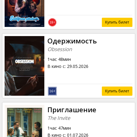
Купить билет
Одержимость
Obsession
1час 48мин
В кино с
:
29.05.2026
Купить билет
Приглашение
The Invite
1час 47мин
В кино с
:
01.07.2026