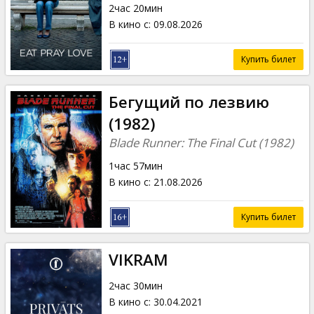
2час 20мин
В кино с
:
09.08.2026
Купить билет
Бегущий по лезвию
(1982)
Blade Runner: The Final Cut (1982)
1час 57мин
В кино с
:
21.08.2026
Купить билет
VIKRAM
2час 30мин
В кино с
:
30.04.2021