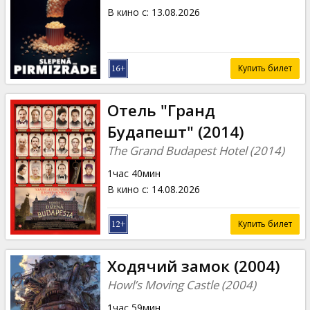
В кино с
:
13.08.2026
Купить билет
Отель "Гранд
Будапешт" (2014)
The Grand Budapest Hotel (2014)
1час 40мин
В кино с
:
14.08.2026
Купить билет
Ходячий замок (2004)
Howl’s Moving Castle (2004)
1час 59мин