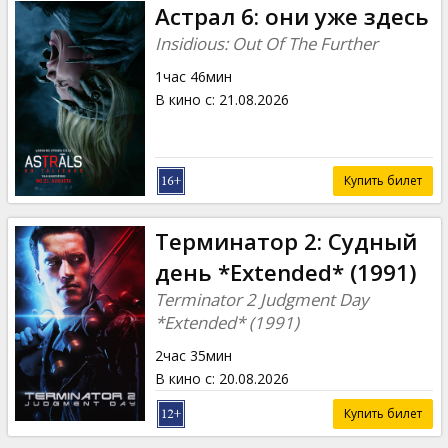
Астрал 6: они уже здесь
Insidious: Out Of The Further
1час 46мин
В кино с
:
21.08.2026
Купить билет
Терминатор 2: Судный
день *Extended* (1991)
Terminator 2 Judgment Day
*Extended* (1991)
2час 35мин
В кино с
:
20.08.2026
Купить билет