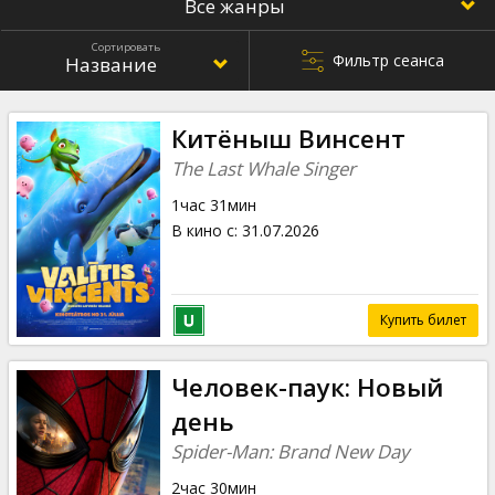
Кинозакуски
Сортировать
Фильтр сеанса
B2B
Клуб
Китёныш Винсент
The Last Whale Singer
1час 31мин
В кино с
:
31.07.2026
Купить билет
Человек-паук: Новый
день
Spider-Man: Brand New Day
2час 30мин