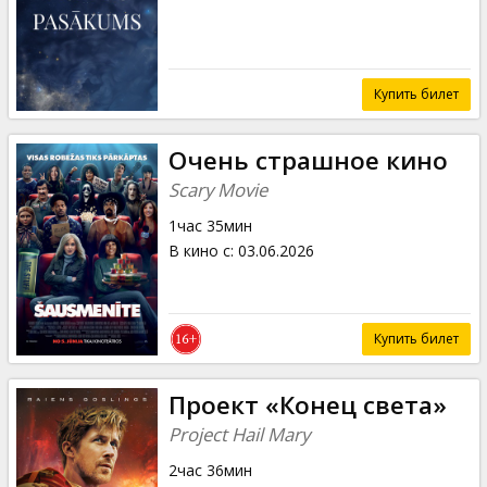
Купить билет
Очень страшное кино
Scary Movie
1час 35мин
В кино с
:
03.06.2026
Купить билет
Проект «Конец света»
Project Hail Mary
2час 36мин