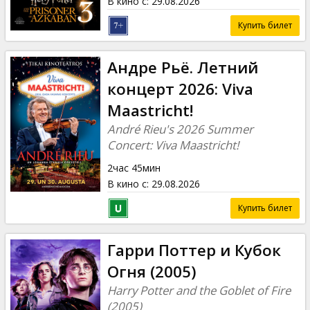
В кино с
:
29.08.2026
Купить билет
Андре Рьё. Летний
концерт 2026: Viva
Maastricht!
André Rieu's 2026 Summer
Concert: Viva Maastricht!
2час 45мин
В кино с
:
29.08.2026
Купить билет
Гарри Поттер и Кубок
Огня (2005)
Harry Potter and the Goblet of Fire
(2005)