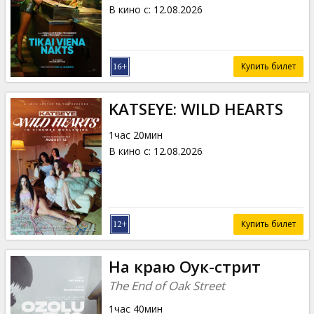
В кино с
:
12.08.2026
Купить билет
KATSEYE: WILD HEARTS
1час 20мин
В кино с
:
12.08.2026
Купить билет
На краю Оук-стрит
The End of Oak Street
1час 40мин