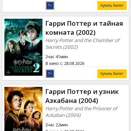
Купить билет
Гарри Поттер и тайная
комната (2002)
Harry Potter and the Chamber of
Secrets (2002)
2час 41мин
В кино с
:
28.08.2026
Купить билет
Гарри Поттер и узник
Азкабана (2004)
Harry Potter and the Prisoner of
Azkaban (2004)
2час 22мин