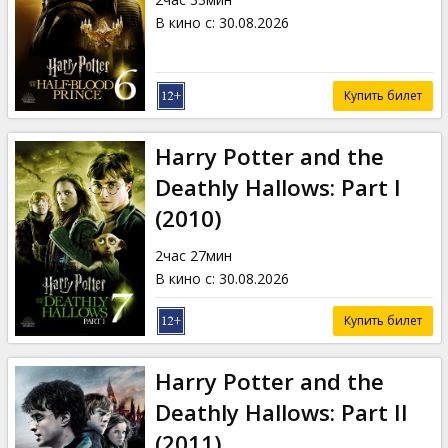
В кино с
:
30.08.2026
Купить билет
Harry Potter and the
Deathly Hallows: Part I
(2010)
2час 27мин
В кино с
:
30.08.2026
Купить билет
Harry Potter and the
Deathly Hallows: Part II
(2011)