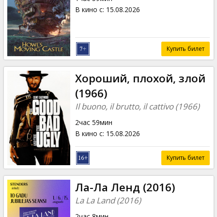
В кино с
:
15.08.2026
Купить билет
Хороший, плохой, злой
(1966)
Il buono, il brutto, il cattivo (1966)
2час 59мин
В кино с
:
15.08.2026
Купить билет
Ла-Ла Ленд (2016)
La La Land (2016)
2час 8мин