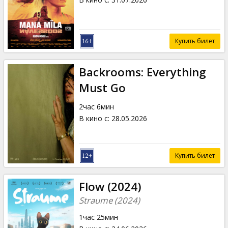
Купить билет
Backrooms: Everything
Must Go
2час 6мин
В кино с
:
28.05.2026
Купить билет
Flow (2024)
Straume (2024)
1час 25мин