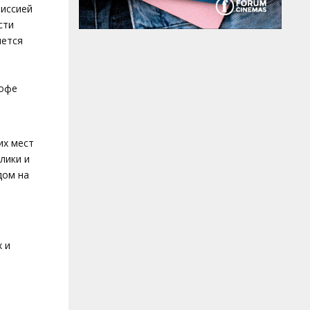
миссией
сти
яется
кофе
их мест
лики и
дом на
 и