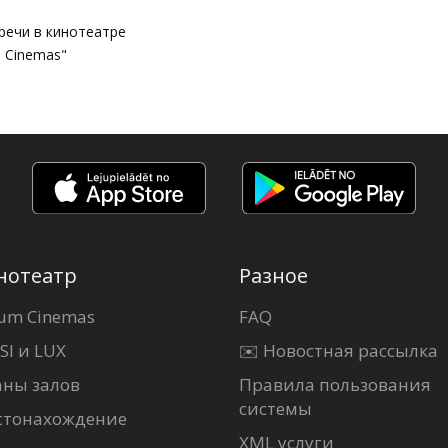
речи в кинотеатре
 Cinemas"
нотеатр
Разное
um Cinemas
FAQ
SI и LUX
✉️ Новостная рассылка
аны залов
Правила пользования
системы
стонахождение
XML услуги