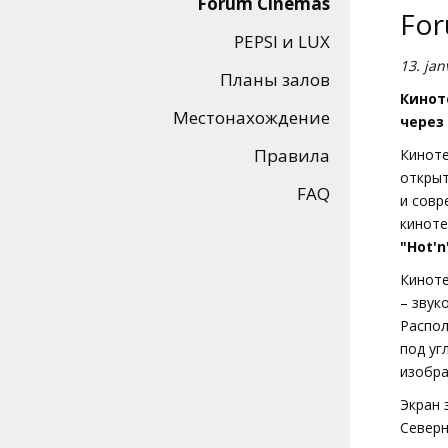
Forum Cinemas
Кинозакуски
For
PEPSI и LUX
13. jan
B2B
Планы залов
Кинот
Местонахождение
через
Клуб
Правила
Кинот
открыт
FAQ
и совр
киноте
"Hot'n
Киноте
– звук
Распол
под уг
изобра
Экран 
Северн