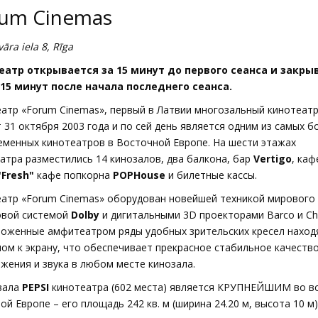
um Cinemas
vāra iela 8, Rīga
еатр открывается за 15 минут до первого сеанса и закры
 15 минут после начала последнего сеанса.
еатр
«Forum Cinemas», первый в Латвии многозальный кинотеатр
 31 октября 2003 года и по сей день является одним из самых 
еменных кинотеатров в Восточной Европе. На шести этажах
атра разместились 14 кинозалов, два балкона, бар
Vertigo
, каф
'Fresh"
кафе попкорна
POPHouse
и билетные кассы.
атр «
Forum Cinemas
» оборудован новейшей техникой мирового 
овой системой
Dolby
и дигитальными 3D проекторами Barco и Chri
оженные амфитеатром ряды удобных зрительских кресел наход
лом к экрану, что обеспечивает прекрасное стабильное качеств
жения и звука в любом месте кинозала.
зала
PEPSI
кинотеатра (602 местa) является КРУПНЕЙШИМ во в
ой Европе – его площадь 242 кв. м (ширина 24.20 м, высота 10 м)