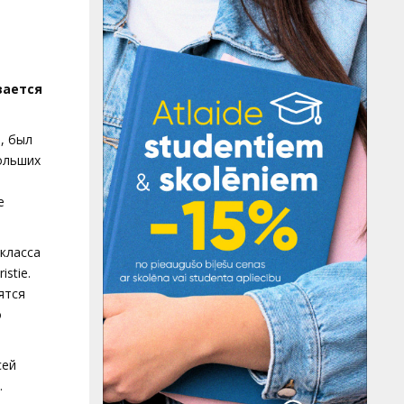
вается
, был
больших
е
класса
stie.
ятся
о
сей
.