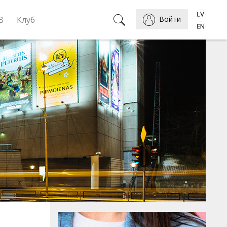
B
Клуб
Войти