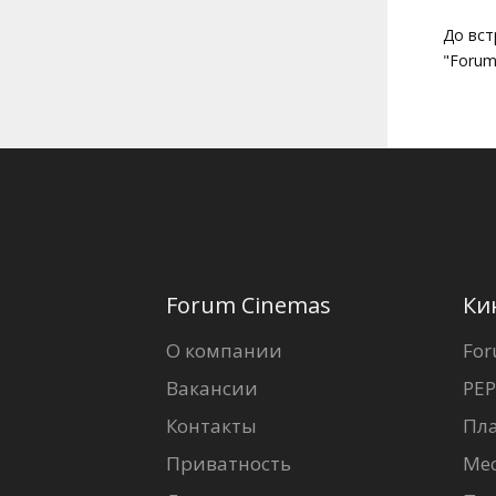
До вст
"Forum
Forum Cinemas
Ки
О компании
For
Вакансии
PEP
Контакты
Пл
Приватность
Ме