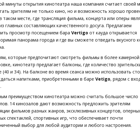
ой минуты открытия кинотеатра наша компания считает своей 
гать зрителям не только кино, но и возможность хорошо прове
в таком месте, где трансляция фильма, концерта или оперы явл
из главных составляющих качественного досуга. Предлагаем
нить просмотр посещением бара
Vertigo
от кауда открывается
оримая панорама города и где вы сможете отведать вкусного 
на.
ям, которые предпочитают смотреть фильмы в более камерной
овке, кинотеатр предлагает балконы, где количество зрительск
 (40 и 34). На балконе во время сеанса можно использовать сто
даться напитками, приобретенными в баре
Vetigo
, рядом с вхо
.
ым преимуществом кинотеатра можно считать большое число
лов. 14 кинозалов дают возможность предложить зрителям
яции фильмов разных жанров, эксклюзивных концертов, оперных
ых спектаклей, спортивных игр, что обеспечивает почти
ниченный выбор для любой аудитории и любого настроения.