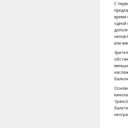
С перв
предла
время 
одной 
допол
неповт
или ви
Зрител
обстан
меньше
наслаж
балкон
Oсновн
киноза
трансл
балетн
неогра