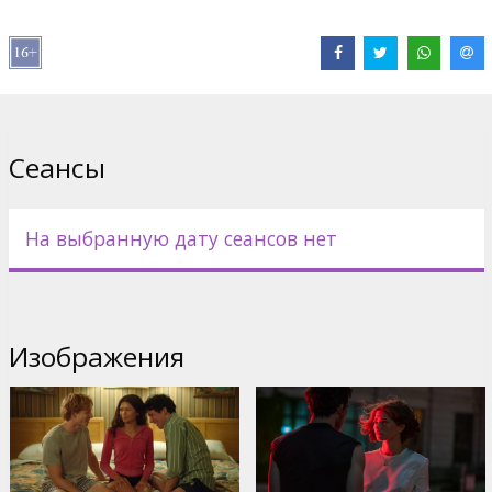
В ролях:
Zendaya
,
Josh O'Connor
,
Mike Faist
Сайты:
IMDB
Сеансы
На выбранную дату сеансов нет
Изображения