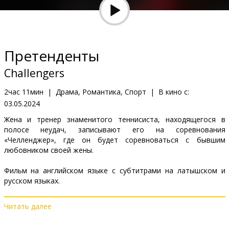
Кинозакуски
B2B
Претенденты
Клуб
Challengers
2час 11мин
|
Драма, Романтика, Спорт
|
В кино с:
03.05.2024
Жена и тренер знаменитого теннисиста, находящегося в
полосе неудач, записывают его на соревнования
«Челленджер», где он будет соревноваться с бывшим
любовником своей жены.
Фильм на английском языке с субтитрами на латышском и
русском языках.
Читать далее
Дистрибьютор:
Acme Film SIA
Pежиссер :
Luca Guadagnino