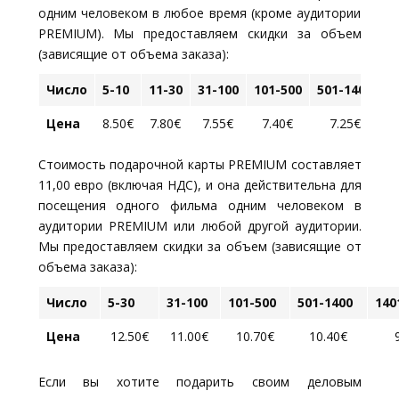
одним человеком в любое время (кроме аудитории
PREMIUM
). Мы предоставляем скидки за объем
(зависящие от объема заказа):
Число
5-10
11-30
31-100
101-500
501-1400
1
Цена
8.50€
7.80€
7.55€
7.40€
7.25€
Стоимость подарочной карты PREMIUM составляет
11,00 евро (включая НДС), и она действительна для
посещения одного фильма одним человеком в
аудитории
PREMIUM
или любой другой аудитории.
Мы предоставляем скидки за объем (зависящие от
объема заказа):
Число
5-30
31-100
101-500
501-1400
140
Цена
12.50€
11.00€
10.70€
10.40€
Если вы хотите подарить своим деловым