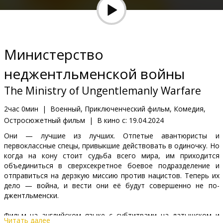
Кинозакуски
B2B
Министерство
Клуб
неджентльменской войны
The Ministry of Ungentlemanly Warfare
2час 0мин
|
Военный, Приключенческий фильм, Комедия,
Остросюжетный фильм
|
В кино с:
19.04.2024
Они — лучшие из лучших. Отпетые авантюристы и
первоклассные спецы, привыкшие действовать в одиночку. Но
когда на кону стоит судьба всего мира, им приходится
объединиться в сверхсекретное боевое подразделение и
отправиться на дерзкую миссию против нацистов. Теперь их
дело — война, и вести они её будут совершенно не по-
джентльменски.
Фильм на английском языке с субтитрами на латышском и
Читать далее