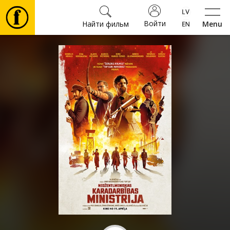
Войти
Найти фильм
Menu
Фильмы
Билеты
Культура
Мероприятия
Новости
Подарки