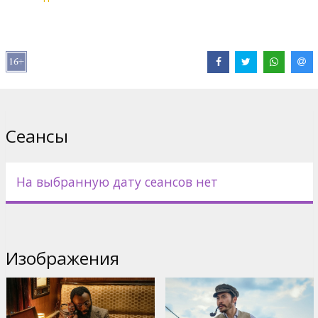
русском языках.
Дистрибьютор:
Acme Film SIA
Pежиссер :
Guy Ritchie
В ролях:
Alan Ritchson
,
Henry Cavill
,
Eiza González
,
Hero Fiennes
Tiffin
,
Henry Golding
,
Cary Elwes
,
Alex Pettyfer
Сайты:
IMDB
,
Официальный сайт
Сеансы
На выбранную дату сеансов нет
Изображения