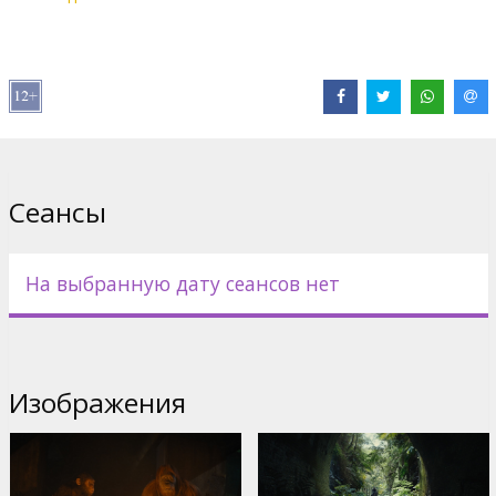
Дистрибьютор:
Latvian Theatrical Distribution
Pежиссер :
Wes Ball
В ролях:
Owen Teague
,
Freya Allan
,
Kevin Durand
,
Peter Macon
,
William H. Macy
Сайты:
IMDB
,
Facebook
,
Официальный сайт
Сеансы
На выбранную дату сеансов нет
Изображения