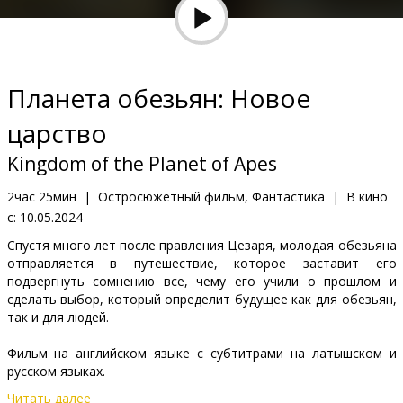
Кинозакуски
B2B
Планета обезьян: Новое
Клуб
царство
Kingdom of the Planet of Apes
2час 25мин
|
Остросюжетный фильм, Фантастика
|
В кино
с:
10.05.2024
Спустя много лет после правления Цезаря, молодая обезьяна
отправляется в путешествие, которое заставит его
подвергнуть сомнению все, чему его учили о прошлом и
сделать выбор, который определит будущее как для обезьян,
так и для людей.
Фильм на английском языке с субтитрами на латышском и
русском языках.
Читать далее