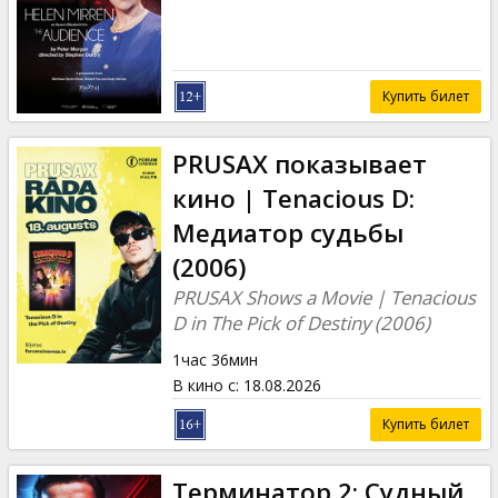
Купить билет
PRUSAX показывает
кино | Tenacious D:
Медиатор судьбы
(2006)
PRUSAX Shows a Movie | Tenacious
D in The Pick of Destiny (2006)
1час 36мин
В кино с
:
18.08.2026
Купить билет
Терминатор 2: Судный