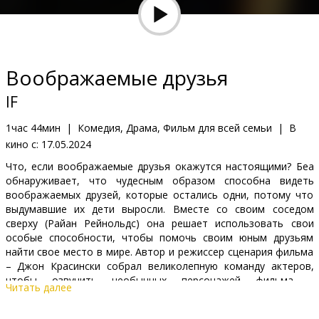
Кинозакуски
B2B
Воображаемые друзья
Клуб
IF
1час 44мин
|
Комедия, Драма, Фильм для всей семьи
|
В
кино с:
17.05.2024
Что, если воображаемые друзья окажутся настоящими? Беа
обнаруживает, что чудесным образом способна видеть
воображаемых друзей, которые остались одни, потому что
выдумавшие их дети выросли. Вместе со своим соседом
сверху (Райан Рейнольдс) она решает использовать свои
особые способности, чтобы помочь своим юным друзьям
найти свое место в мире. Автор и режиссер сценария фильма
– Джон Красински собрал великолепную команду актеров,
чтобы озвучить необычных персонажей фильма –
Читать далее
воображаемых друзей.