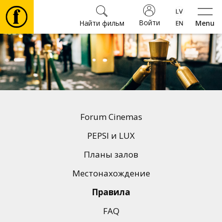
Войти
Найти фильм
Menu
Фильмы
Билеты
Культура
Forum Cinemas
Мероприятия
PEPSI и LUX
Планы залов
Новости
Местонахождение
Правила
Подарки
FAQ