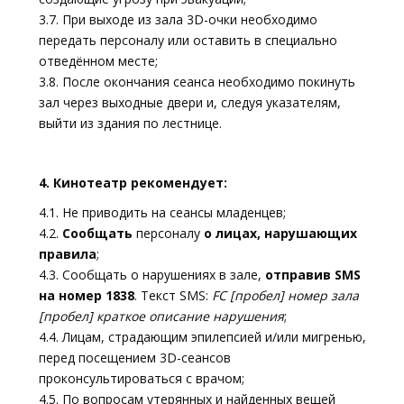
3.7. При выходе из зала 3D-очки необходимо
передать персоналу или оставить в специально
отведённом месте;
3.8. После окончания сеанса необходимо покинуть
зал через выходные двери и, следуя указателям,
выйти из здания по лестнице.
4. Кинотеатр рекомендует:
4.1. Не приводить на сеансы младенцев;
4.2.
Сообщать
персоналу
о лицах, нарушающих
правила
;
4.3. Сообщать о нарушениях в зале,
отправив SMS
на номер 1838
. Текст SMS:
FC [пробел] номер зала
[пробел] краткое описание нарушения
;
4.4. Лицам, страдающим эпилепсией и/или мигренью,
перед посещением 3D-сеансов
проконсультироваться с врачом;
4.5. По вопросам утерянных и найденных вещей