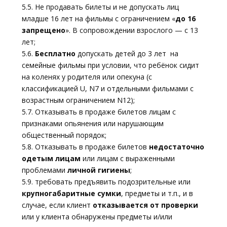
5.5. Не продавать билеты и не допускать лиц
младше 16 лет на фильмы с ограничением «
до 16
запрещено
». В сопровождении взрослого — с 13
лет;
5.6.
Бесплатно
допускать детей до 3 лет на
семейные фильмы при условии, что ребёнок сидит
на коленях у родителя или опекуна (с
классификацией U, N7 и отдельными фильмами с
возрастным ограничением N12);
5.7. Отказывать в продаже билетов лицам с
признаками опьянения или нарушающим
общественный порядок;
5.8. Отказывать в продаже билетов
недостаточно
одетым лицам
или лицам с выраженными
проблемами
личной гигиены
;
5.9. требовать предъявить подозрительные или
крупногабаритные сумки
, предметы и т.п., и в
случае, если клиент
отказывается от проверки
или у клиента обнаружены предметы и/или