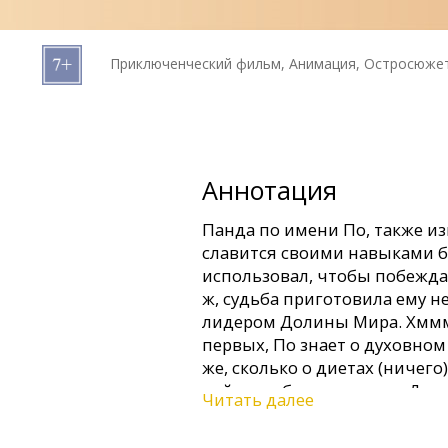
Кинозакуски
Приключенческий фильм, Анимация, Остросюжет
B2B
Клуб
Аннотация
Панда по имени По, также из
славится своими навыками б
использовал, чтобы побежда
ж, судьба приготовила ему н
лидером Долины Мира. Хммм
первых, По знает о духовно
же, сколько о диетах (ничего
найти и обучить нового Дра
Читать далее
волшебница Хамелеон — кро