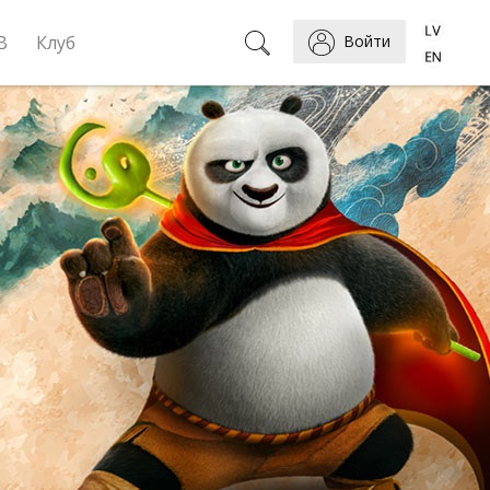
B
Клуб
Войти