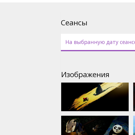
Фильм доступен в следующих
- на латышском языке;
Сеансы
- на русском языке с субтит
На выбранную дату сеанс
- на английском языке с суб
эксклюзивные показы.
Изображения