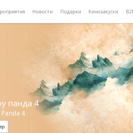
роприятия
Новости
Подарки
Кинозакуски
B2
фу панда 4
 Panda 4
ер