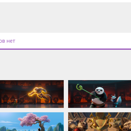
 версиях и форматах:
рами на латышском языке;
ов нет
титрами на латышском языке -