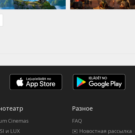
нотеатр
Разное
um Cinemas
FAQ
SI и LUX
✉️ Новостная рассылка