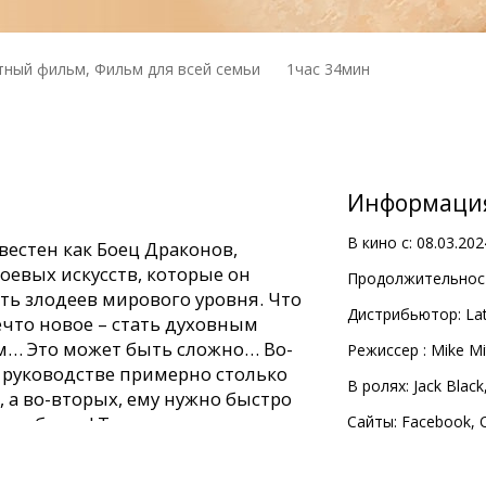
ный фильм, Фильм для всей семьи
1час 34мин
Информаци
В кино с:
08.03.202
вестeн как Боец Драконов,
оевых искусств, которые он
Продолжительност
ть злодеев мирового уровня. Что
Дистрибьютор:
Lat
ечто новое – стать духовным
… Это может быть сложно… Во-
Pежиссер :
Mike Mi
м руководстве примерно столько
В ролях:
Jack Black
), а во-вторых, ему нужно быстро
коноборца! Также появляется
Сайты:
Facebook
,
шечная ящерица, желающая злa.