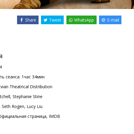
Share
Tweet
WhatsApp
E-mail
я
4
ь сеанса:
1час 34мин
vian Theatrical Distribution
tchell
,
Stephanie Stine
,
Seth Rogen
,
Lucy Liu
Официальная страница
,
IMDB