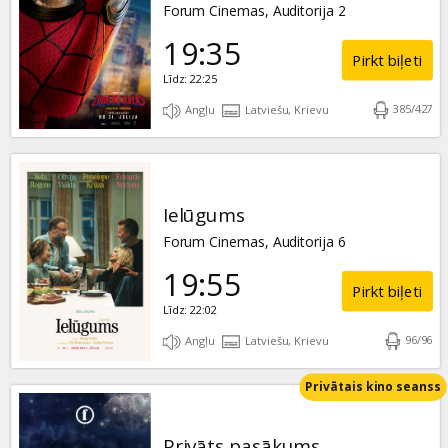
Forum Cinemas, Auditorija 2
19:35
Pirkt biļeti
Līdz: 22:25
385
/
427
Angļu
Latviešu, Krievu
Ielūgums
Forum Cinemas, Auditorija 6
19:55
Pirkt biļeti
Līdz: 22:02
96
/
96
Angļu
Latviešu, Krievu
Privātais kino seanss
Privāts pasākums