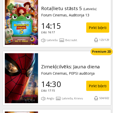
Rotaļlietu stāsts 5
(Latviešu)
Forum Cinemas, Auditorija 13
14:15
Pirkt biļeti
Līdz: 16:17
123
/
129
Latviešu
Bez subt.
Premium 2D
Zirnekļcilvēks: Jauna diena
Forum Cinemas, PEPSI auditorija
14:30
Pirkt biļeti
Līdz: 17:15
504
/
602
Angļu
Latviešu, Krievu