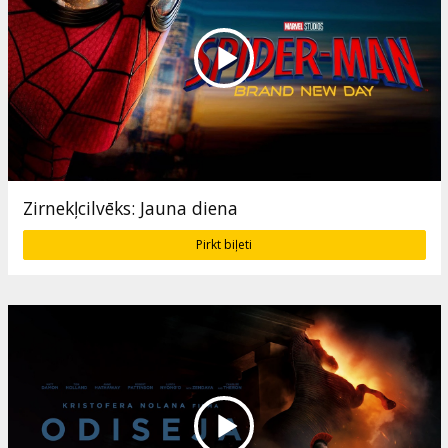
Zirnekļcilvēks: Jauna diena
Pirkt biļeti