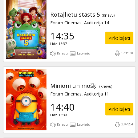
Rotaļlietu stāsts 5
(Krievu)
Forum Cinemas, Auditorija 14
14:35
Pirkt biļeti
Līdz: 16:37
179
/
183
Krievu
Latviešu
Minioni un mošķi
(Krievu)
Forum Cinemas, Auditorija 11
14:40
Pirkt biļeti
Līdz: 16:30
234
/
234
Krievu
Latviešu