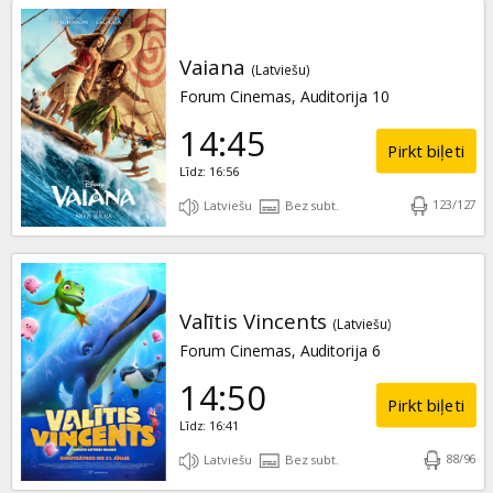
Vaiana
(Latviešu)
Forum Cinemas, Auditorija 10
14:45
Pirkt biļeti
Līdz: 16:56
123
/
127
Latviešu
Bez subt.
Valītis Vincents
(Latviešu)
Forum Cinemas, Auditorija 6
14:50
Pirkt biļeti
Līdz: 16:41
88
/
96
Latviešu
Bez subt.