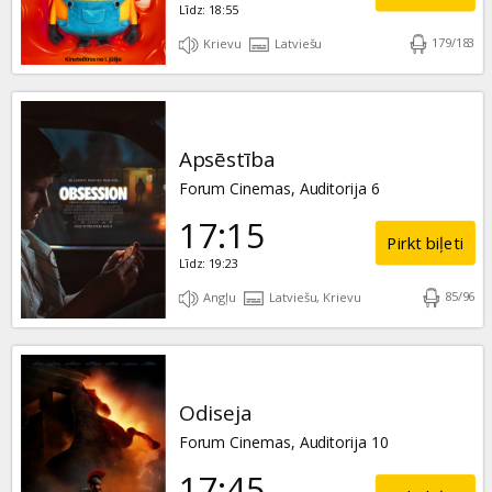
Līdz: 18:55
179
/
183
Krievu
Latviešu
Apsēstība
Forum Cinemas, Auditorija 6
17:15
Pirkt biļeti
Līdz: 19:23
85
/
96
Angļu
Latviešu, Krievu
Odiseja
Forum Cinemas, Auditorija 10
17:45