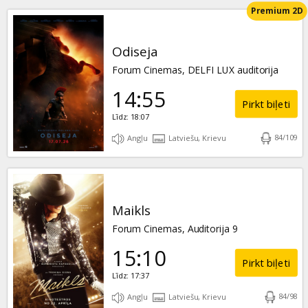
Premium 2D
Odiseja
Forum Cinemas, DELFI LUX auditorija
14:55
Pirkt biļeti
Līdz: 18:07
84
/
109
Angļu
Latviešu, Krievu
Maikls
Forum Cinemas, Auditorija 9
15:10
Pirkt biļeti
Līdz: 17:37
84
/
98
Angļu
Latviešu, Krievu