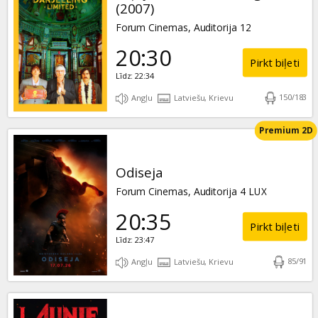
(2007)
Forum Cinemas, Auditorija 12
20:30
Pirkt biļeti
Līdz: 22:34
150
/
183
Angļu
Latviešu, Krievu
Premium 2D
Odiseja
Forum Cinemas, Auditorija 4 LUX
20:35
Pirkt biļeti
Līdz: 23:47
85
/
91
Angļu
Latviešu, Krievu