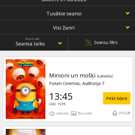
Dāvanu
kartes
Uzkodas
Atlasīt pēc
Seansu filtrs
B2B
Kino
Klubs
Minioni un mošķi
(Latviešu)
Forum Cinemas, Auditorija 7
13:45
Pirkt biļeti
Līdz: 15:35
215
/
228
Latviešu
Bez subt.