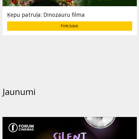
Ķepu patruļa: Dinozauru filma
Pirkt biļeti
Jaunumi