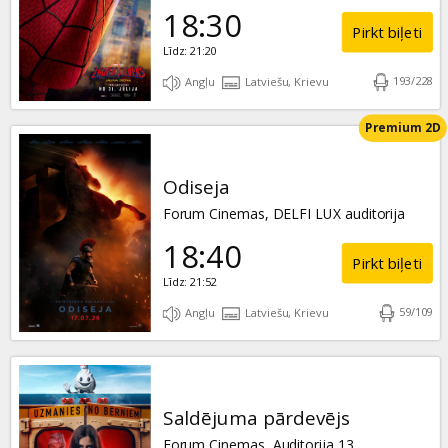
18:30
Pirkt biļeti
Līdz: 21:20
193
/
228
Angļu
Latviešu, Krievu
Premium 2D
Odiseja
Forum Cinemas, DELFI LUX auditorija
18:40
Pirkt biļeti
Līdz: 21:52
59
/
109
Angļu
Latviešu, Krievu
Saldējuma pārdevējs
Forum Cinemas, Auditorija 13