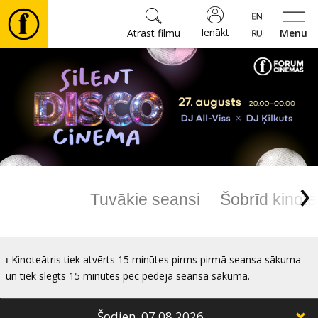
Ienākt
Atrast filmu
Menu
Filmas
🎵
Biļetes
›
Kultūra
Tuvākie seansi
Šobrīd kinote
Pasākumi
ℹ️ Kinoteātris tiek atvērts 15 minūtes pirms pirmā seansa sākuma
Ziņas
un tiek slēgts 15 minūtes pēc pēdējā seansa sākuma.