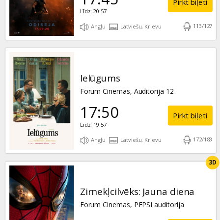
Pirkt biļeti
Līdz: 20:57
113
/
127
Angļu
Latviešu, Krievu
Ielūgums
Forum Cinemas, Auditorija 12
17:50
Pirkt biļeti
Līdz: 19:57
172
/
183
Angļu
Latviešu, Krievu
3D
Zirnekļcilvēks: Jauna diena
Forum Cinemas, PEPSI auditorija