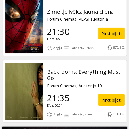
Zirnekļcilvēks: Jauna diena
Forum Cinemas, PEPSI auditorija
21:30
Pirkt biļeti
Līdz: 00:20
572
/
602
Angļu
Latviešu, Krievu
Backrooms: Everything Must
Go
Forum Cinemas, Auditorija 10
21:35
Pirkt biļeti
Līdz: 00:01
111
/
127
Angļu
Latviešu, Krievu