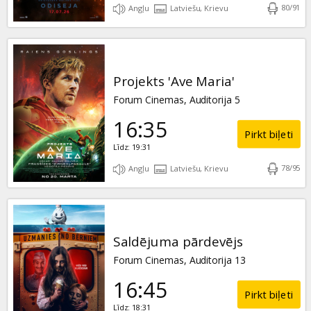
80
/
91
Angļu
Latviešu, Krievu
Projekts 'Ave Maria'
Forum Cinemas, Auditorija 5
16:35
Pirkt biļeti
Līdz: 19:31
78
/
95
Angļu
Latviešu, Krievu
Saldējuma pārdevējs
Forum Cinemas, Auditorija 13
16:45
Pirkt biļeti
Līdz: 18:31