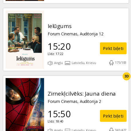
Ielūgums
Forum Cinemas, Auditorija 12
15:20
Pirkt biļeti
Līdz: 17:22
175
/
183
Angļu
Latviešu, Krievu
3D
Zirnekļcilvēks: Jauna diena
Forum Cinemas, Auditorija 2
15:50
Pirkt biļeti
Līdz: 18:40
341
/
427
Angļu
Latviešu, Krievu