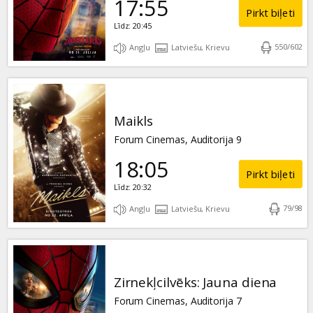
17:55
Pirkt biļeti
Līdz: 20:45
550
/
602
Angļu
Latviešu, Krievu
Maikls
Forum Cinemas, Auditorija 9
18:05
Pirkt biļeti
Līdz: 20:32
79
/
98
Angļu
Latviešu, Krievu
Zirnekļcilvēks: Jauna diena
Forum Cinemas, Auditorija 7