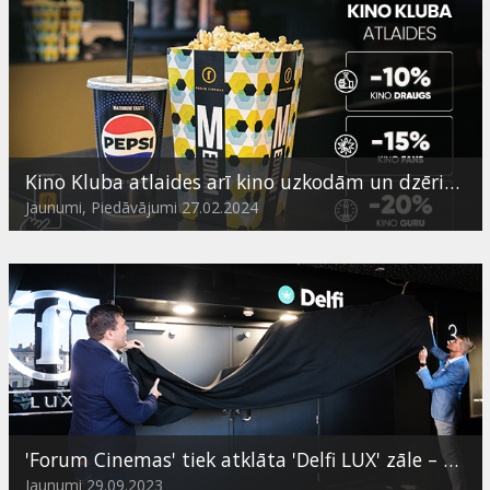
Kino Kluba atlaides arī kino uzkodām un dzērieniem
Jaunumi, Piedāvājumi 27.02.2024
'Forum Cinemas' tiek atklāta 'Delfi LUX' zāle – turpmāk trešdienās abonentiem kino par puscenu
Jaunumi 29.09.2023