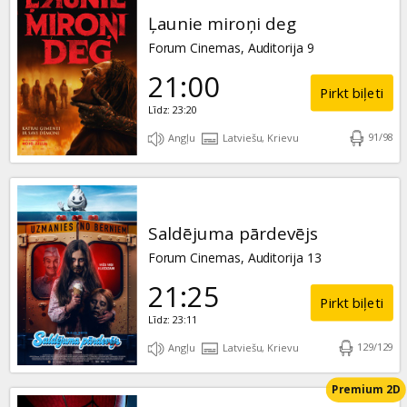
Ļaunie miroņi deg
Forum Cinemas, Auditorija 9
21:00
Pirkt biļeti
Līdz: 23:20
91
/
98
Angļu
Latviešu, Krievu
Saldējuma pārdevējs
Forum Cinemas, Auditorija 13
21:25
Pirkt biļeti
Līdz: 23:11
129
/
129
Angļu
Latviešu, Krievu
Premium 2D