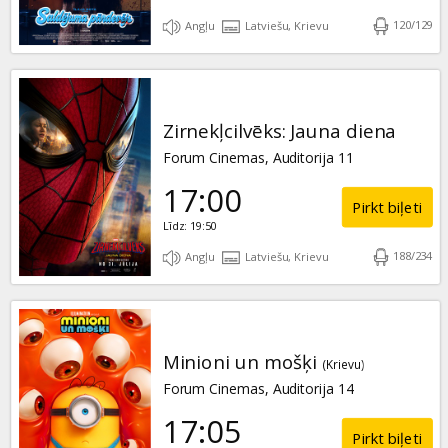
120
/
129
Angļu
Latviešu, Krievu
Zirnekļcilvēks: Jauna diena
Forum Cinemas, Auditorija 11
17:00
Pirkt biļeti
Līdz: 19:50
188
/
234
Angļu
Latviešu, Krievu
Minioni un mošķi
(Krievu)
Forum Cinemas, Auditorija 14
17:05
Pirkt biļeti