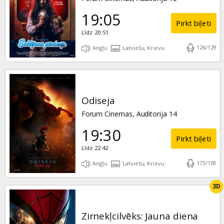
19:05
Pirkt biļeti
Līdz: 20:51
126
/
129
Angļu
Latviešu, Krievu
Odiseja
Forum Cinemas, Auditorija 14
19:30
Pirkt biļeti
Līdz: 22:42
173
/
183
Angļu
Latviešu, Krievu
3D
Zirnekļcilvēks: Jauna diena