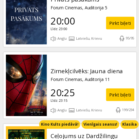
Forum Cinemas, Auditorija 5
20:00
Pirkt biļeti
Līdz: 23:00
95
/
95
Angļu
Latviešu, Krievu
Zirnekļcilvēks: Jauna diena
Forum Cinemas, Auditorija 11
20:25
Pirkt biļeti
Līdz: 23:15
199
/
234
Angļu
Latviešu, Krievu
Kino Kults piedāvā!
Vienīgais seanss!
Klasika
Ceļojums uz Dardžilingu