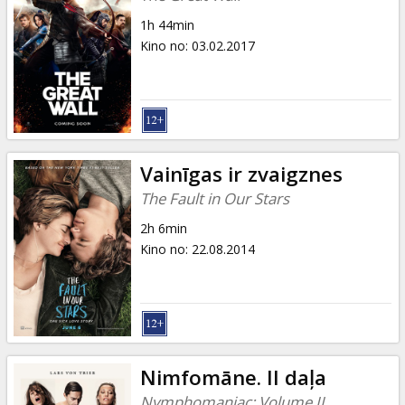
1h 44min
Kino no
:
03.02.2017
Vainīgas ir zvaigznes
The Fault in Our Stars
2h 6min
Kino no
:
22.08.2014
Nimfomāne. II daļa
Nymphomaniac: Volume II