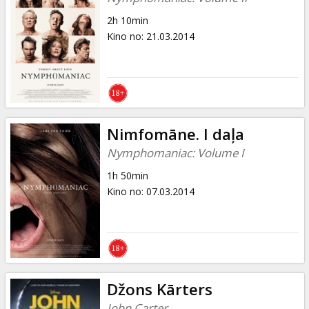
2h 10min
Kino no
:
21.03.2014
Nimfomāne. I daļa
Nymphomaniac: Volume I
1h 50min
Kino no
:
07.03.2014
Džons Kārters
John Carter