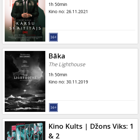
1h 50min
Kino no
:
26.11.2021
Bāka
The Lighthouse
1h 50min
Kino no
:
30.11.2019
Kino Kults | Džons Viks: 1
& 2