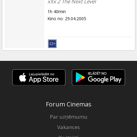
xXx 2 The Next Level
1h 40min
Kino no
:
29.04.2005
Forum Cinemas
Par uzņēmumu
Vakances