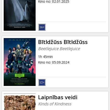
Kino no
:
02.01.2025
Bītldžūss Bītldžūss
Beetlejuice Beetlejuice
1h 45min
Kino no
:
05.09.2024
Laipnības veidi
Kinds of Kindness