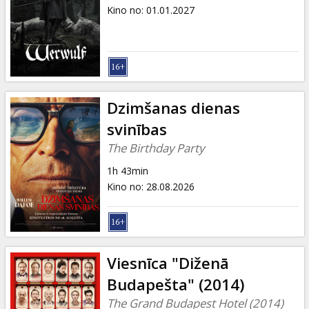
Dāvanu
Kino no
:
01.01.2027
kartes
Uzkodas
B2B
Dzimšanas dienas
svinības
Kino
The Birthday Party
Klubs
1h 43min
Kino no
:
28.08.2026
Viesnīca "Diženā
Budapešta" (2014)
The Grand Budapest Hotel (2014)