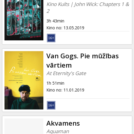
Kino Kults | John Wick: Chapters 1 &
2
3h 43min
Kino no
:
13.05.2019
Van Gogs. Pie mūžības
vārtiem
At Eternity's Gate
1h 51min
Kino no
:
11.01.2019
Akvamens
Aquaman