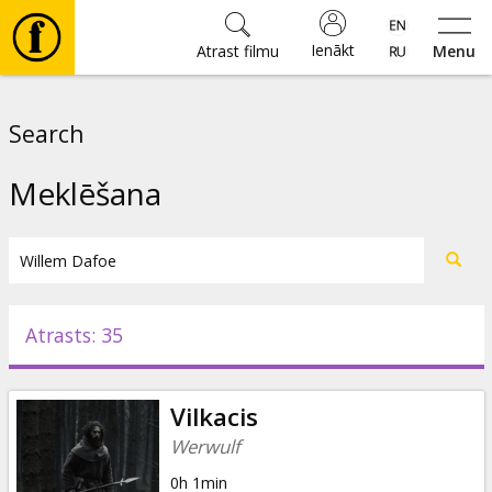
Ienākt
Atrast filmu
Menu
Filmas
Search
🎵
Meklēšana
Biļetes
Kultūra
Atrasts: 35
Pasākumi
Vilkacis
Ziņas
Werwulf
0h 1min