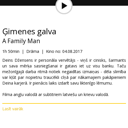
Dāvanu
kartes
Uzkodas
Ģimenes galva
A Family Man
B2B
1h 50min
|
Drāma
|
Kino no:
04.08.2017
Kino
Deins Džensens ir personāla vervētājs - viņš ir cinisks, šarmants
un sava mērķa sasniegšanai ir gatavs iet uz visu banku. Taču
Klubs
mežonīgajā darba ritmā notiek negaidītas izmaiņas - dēla slimība
var kļūt par nopietnu traucēkli cīņā par nākamajiem pakāpieniem
Deina karjerā. Ir pienācis laiks izdarīt savu liktenīgo lēmumu.
Filma angļu valodā ar subtitriem latviešu un krievu valodā.
Lasīt vairāk
Izplatītājs:
Latvian Theatrical Distribution
Režisors:
Mark Williams
Lomās:
Gerard Butler
,
Gretchen Mol
,
Alison Brie
,
Willem Dafoe
,