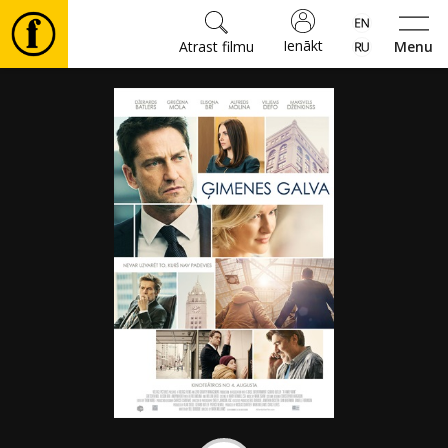
Ienākt
Atrast filmu
Menu
Filmas
🎵
Biļetes
Kultūra
Pasākumi
Ziņas