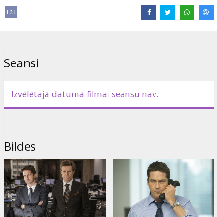
Anupam Kher
,
Alfred Molina
Saites:
IMDB
,
Facebook
Seansi
Izvēlētajā datumā filmai seansu nav.
Bildes