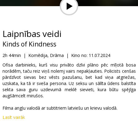
Dāvanu
kartes
Uzkodas
Laipnības veidi
Kinds of Kindness
B2B
2h 44min
|
Komēdija, Drāma
|
Kino no:
11.07.2024
Kino
Ofisa darbinieks, kurš visu privāto dzīvi plāno pēc mīļotā bosa
norādēm, taču reiz viņš nolemj vairs nepakļauties. Policists cenšas
Klubs
pārdzīvot sievas bez vēsts pazušanu, bet kad viņa atgriežas,
uzskata, ka tā ir sveša persona. Uz seksu un sālīta ūdens balstīta
sekta sava guru uzdevumā meklē sievieti, kura būtu spējīga
augšāmcelt mirušos.
Filma angļu valodā ar subtitriem latviešu un krievu valodā.
Lasīt vairāk
Izplatītājs:
Latvian Theatrical Distribution
Režisors:
Yorgos Lanthimos