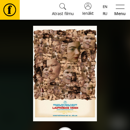
Ienākt
Atrast filmu
Menu
Filmas
🎵
Biļetes
Kultūra
Pasākumi
Ziņas