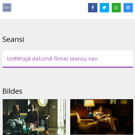
Lomās:
Emma Stone
,
Jesse Plemons
,
Willem Dafoe
,
Margaret
Qualley
,
Hong Chau
,
Mamoudou Athie
,
Hunter Schafer
,
Joe Alwyn
Saites:
IMDB
Seansi
Izvēlētajā datumā filmai seansu nav.
Bildes