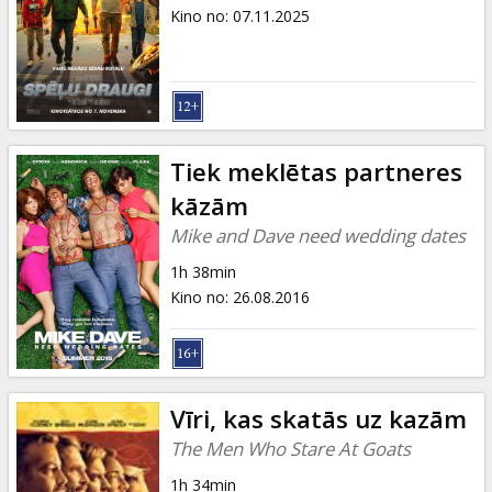
Dāvanu
Kino no
:
07.11.2025
kartes
Uzkodas
B2B
Tiek meklētas partneres
kāzām
Kino
Mike and Dave need wedding dates
Klubs
1h 38min
Kino no
:
26.08.2016
Vīri, kas skatās uz kazām
The Men Who Stare At Goats
1h 34min