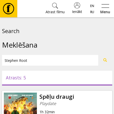
Ienākt
Atrast filmu
Menu
Filmas
Search
🎵
Meklēšana
Biļetes
Kultūra
Atrasts: 5
Pasākumi
Spēļu draugi
Ziņas
Playdate
1h 32min