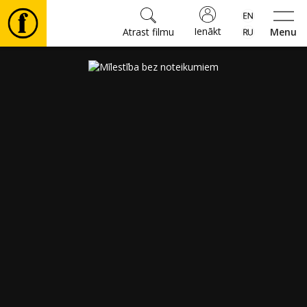
Ienākt
Atrast filmu
Menu
Filmas
🎵
Biļetes
Kultūra
Pasākumi
Ziņas