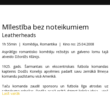
Dāvanu
kartes
Uzkodas
Mīlestība bez noteikumiem
Leatherheads
B2B
1h 55min
|
Komēdija, Romantika
|
Kino no:
25.04.2008
Kino
Asprātīgo romantisko komēdiju režisējis un galveno lomu tajā
atveido Džordžs Klūnijs.
Klubs
1925. gads. Šarmantais un ekscentriskais futbola komandas
kapteinis Dodžs Konelijs apņēmies padarīt savu zemākā līmeņa
komandu pazīstamu visā Amerikā.
Taču komanda zaudē sponsoru un futbola līga atrodas uz
sabrukuma robežas. Dodža asajā prātā dzimst lieliska ideja - viņš
Lasīt vairāk
nolemj, ka komandu no izjukšanas var glābt Amerikas jaunais
varonis - Kārters Raterfords. Jaunajam kara varonim un izskatīgajai
reklāmu sejai uz pēdām ir apburošā žurnāliste Leksija, kura