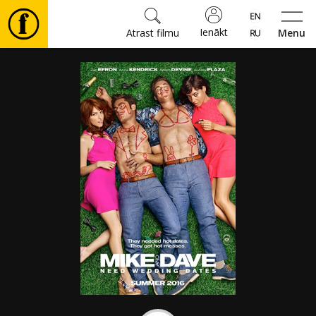
Ienākt
Atrast filmu
Menu
Filmas
🎵
Biļetes
Kultūra
Pasākumi
Ziņas