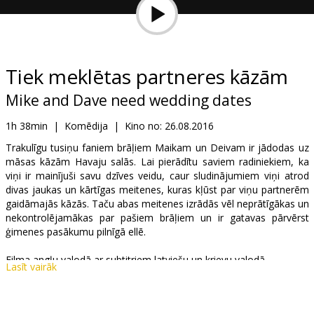
Dāvanu
kartes
Uzkodas
Tiek meklētas partneres kāzām
Mike and Dave need wedding dates
B2B
1h 38min
|
Komēdija
|
Kino no:
26.08.2016
Kino
Trakulīgu tusiņu faniem brāļiem Maikam un Deivam ir jādodas uz
māsas kāzām Havaju salās. Lai pierādītu saviem radiniekiem, ka
Klubs
viņi ir mainījuši savu dzīves veidu, caur sludinājumiem viņi atrod
divas jaukas un kārtīgas meitenes, kuras kļūst par viņu partnerēm
gaidāmajās kāzās. Taču abas meitenes izrādās vēl neprātīgākas un
nekontrolējamākas par pašiem brāļiem un ir gatavas pārvērst
ģimenes pasākumu pilnīgā ellē.
Filma angļu valodā ar subtitriem latviešu un krievu valodā.
Lasīt vairāk
Izplatītājs:
Latvian Theatrical Distribution