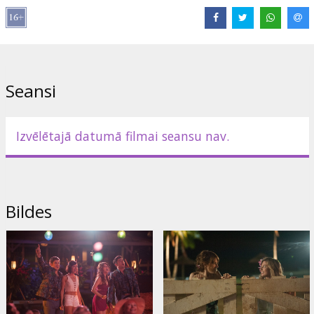
Režisors:
Jake Szymanski
Lomās:
Zac Efron
,
Anna Kendrick
,
Adam Devine
,
Aubrey Plaza
,
Stephen Root
Saites:
IMDB
,
Oficiālā mājas lapa
,
Facebook
Seansi
Izvēlētajā datumā filmai seansu nav.
Bildes