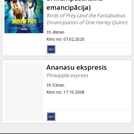
Dāvanu
emancipācija)
kartes
Birds of Prey (and the Fantabulous
Emancipation of One Harley Quinn)
Uzkodas
1h 49min
Kino no
:
07.02.2020
B2B
Kino
Ananasu ekspresis
Klubs
Pineapple express
1h 53min
Kino no
:
17.10.2008