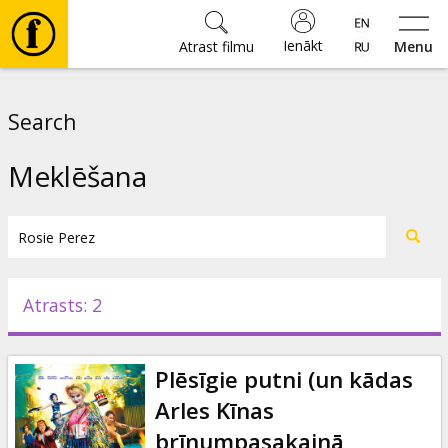
Ienākt
Atrast filmu
Menu
Filmas
Search
🎵
Meklēšana
Biļetes
Kultūra
Atrasts: 2
Pasākumi
Plēsīgie putni (un kādas
Ziņas
Arles Kīnas
brīnumpasakainā