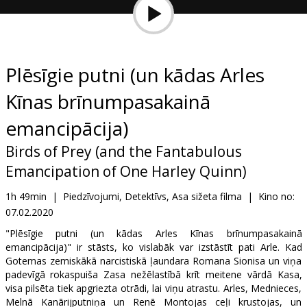
Dāvanu
kartes
Uzkodas
Plēsīgie putni (un kādas Arles
Kīnas brīnumpasakainā
B2B
emancipācija)
Kino
Birds of Prey (and the Fantabulous
Klubs
Emancipation of One Harley Quinn)
1h 49min
|
Piedzīvojumi, Detektīvs, Asa sižeta filma
|
Kino no:
07.02.2020
"Plēsīgie putni (un kādas Arles Kīnas brīnumpasakainā
emancipācija)" ir stāsts, ko vislabāk var izstāstīt pati Arle. Kad
Gotemas zemiskākā narcistiskā ļaundara Romana Sionisa un viņa
padevīgā rokaspuiša Zasa nežēlastībā krīt meitene vārdā Kasa,
visa pilsēta tiek apgriezta otrādi, lai viņu atrastu. Arles, Mednieces,
Melnā Kanārijputniņa un Renē Montojas ceļi krustojas, un