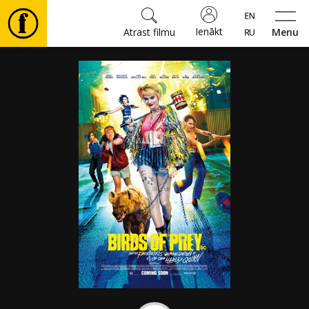
Ienākt
Atrast filmu
Menu
Filmas
🎵
Biļetes
Kultūra
Pasākumi
Ziņas