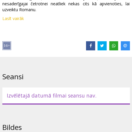
nesaderīgajai četrotnei neatliek nekas cits kā apvienoties, lai
uzveiktu Romanu.
Lasīt vairāk
Filma angļu valodā ar subtitriem latviešu un krievu valodā.
Izplatītājs:
Acme Film SIA
Režisors:
Cathy Yan
Lomās:
Margot Robbie
,
Mary Elizabeth Winstead
,
Jurnee Smollett-
Bell
,
Rosie Perez
,
Chris Messina
,
Ella Jay Basco
,
Ali Wong
,
Ewan
McGregor
Saites:
IMDB
,
Oficiālā mājas lapa
,
Facebook
Seansi
Izvēlētajā datumā filmai seansu nav.
Bildes