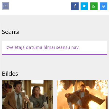
Rosie Perez, Amber Heard, James Remar
Režisors: David Gordon Green
Scenārists: Seth Rogen, Evan Goldberg
Seansi
Producents: Judd Apatow
Filma angļu valodā ar subtitriem latviešu un krievu valodā.
Izvēlētajā datumā filmai seansu nav.
Izplatītājs:
Forum Cinemas, SIA
Bildes