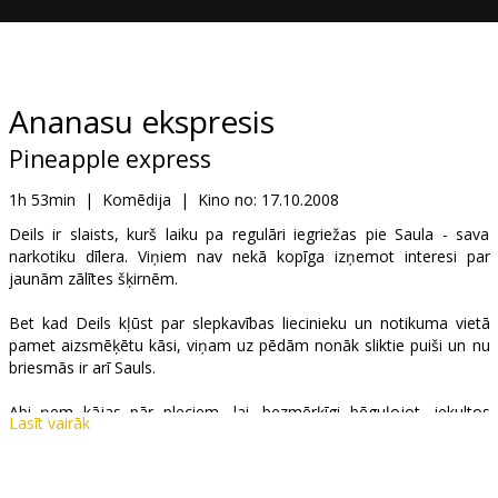
Dāvanu
kartes
Uzkodas
Ananasu ekspresis
Pineapple express
B2B
1h 53min
|
Komēdija
|
Kino no:
17.10.2008
Kino
Deils ir slaists, kurš laiku pa regulāri iegriežas pie Saula - sava
narkotiku dīlera. Viņiem nav nekā kopīga izņemot interesi par
Klubs
jaunām zālītes šķirnēm.
Bet kad Deils kļūst par slepkavības liecinieku un notikuma vietā
pamet aizsmēķētu kāsi, viņam uz pēdām nonāk sliktie puiši un nu
briesmās ir arī Sauls.
Abi ņem kājas pār pleciem, lai, bezmērķīgi bēguļojot, iekultos
Lasīt vairāk
vienās nepatikšanās pēc otrām
Lomās: Seth Rogen, James Franco, Danny R. McBride, Gary Cole,