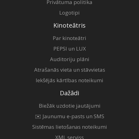
Privātuma politika
Logotipi
Kinoteātris
Par kinoteātri
PEPSI un LUX
Auditoriju plāni
Atrašanās vieta un stāvvietas
Iekšējās kārtības noteikumi
Dažādi
Biežāk uzdotie jautājumi
✉️ Jaunumu e-pasts un SMS
Sistēmas lietošanas noteikumi
XML serviss