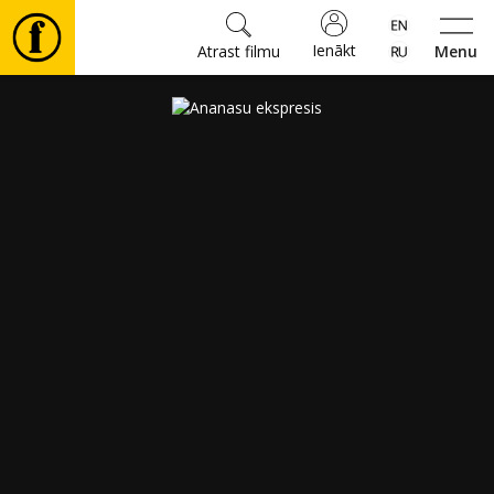
Ienākt
Atrast filmu
Menu
Filmas
🎵
Biļetes
Kultūra
Pasākumi
Ziņas