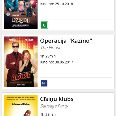
Dāvanu
Kino no
:
25.10.2018
kartes
Uzkodas
B2B
Operācija "Kazino"
The House
Kino
1h 28min
Klubs
Kino no
:
30.06.2017
Cīsiņu klubs
Sausage Party
1h 29min