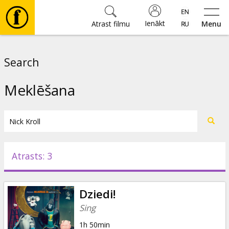
Ienākt
Atrast filmu
Menu
Filmas
Search
🎵
Meklēšana
Biļetes
Kultūra
Atrasts: 3
Pasākumi
Dziedi!
Ziņas
Sing
1h 50min