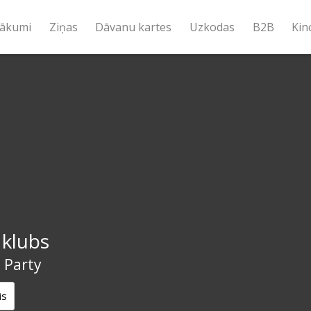
ākumi
Ziņas
Dāvanu kartes
Uzkodas
B2B
Kin
 klubs
 Party
is