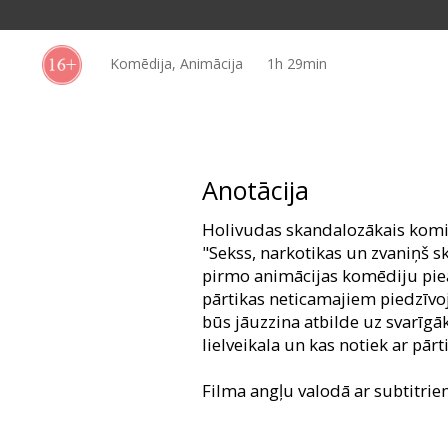
Dāvanu
kartes
Komēdija, Animācija
1h 29min
Uzkodas
B2B
Anotācija
Kino
Holivudas skandalozākais komiķi
Klubs
"Sekss, narkotikas un zvaniņš sk
pirmo animācijas komēdiju piea
pārtikas neticamajiem piedzīv
būs jāuzzina atbilde uz svarīgā
lielveikala un kas notiek ar pārt
Filma angļu valodā ar subtitrie