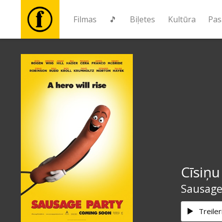
Filmas
🎵
Biļetes
Kultūra
Pas
Filmas
🎵
Biļetes
Kultūra
Cīsiņu
Pasākumi
Sausage
Ziņas
Treiler