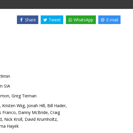
Share
Tweet
WhatsApp
E-mail
29min
m SIA
ernon
,
Greg Tiernan
,
Kristen Wiig
,
Jonah Hill
,
Bill Hader
,
s Franco
,
Danny McBride
,
Craig
d
,
Nick Kroll
,
David Krumholtz
,
lma Hayek