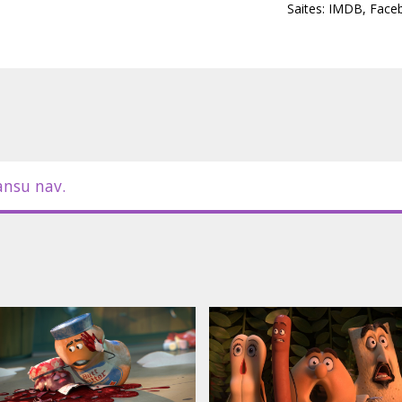
Saites:
IMDB
,
Face
ansu nav.