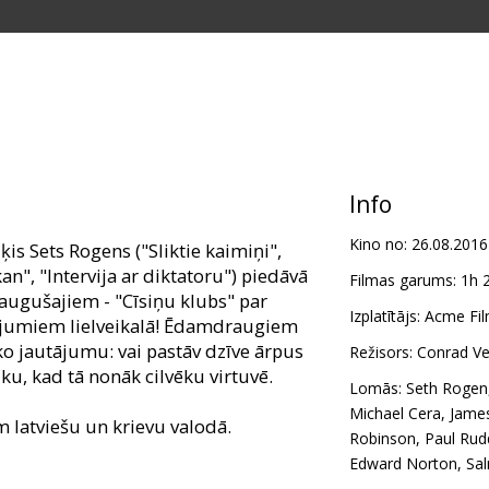
Info
Kino no:
26.08.2016
s Sets Rogens ("Sliktie kaimiņi",
an", "Intervija ar diktatoru") piedāvā
Filmas garums:
1h 
ugušajiem - "Cīsiņu klubs" par
Izplatītājs:
Acme Fil
ojumiem lielveikalā! Ēdamdraugiem
ko jautājumu: vai pastāv dzīve ārpus
Režisors:
Conrad V
iku, kad tā nonāk cilvēku virtuvē.
Lomās:
Seth Rogen
Michael Cera
,
Jame
m latviešu un krievu valodā.
Robinson
,
Paul Rud
Edward Norton
,
Sa