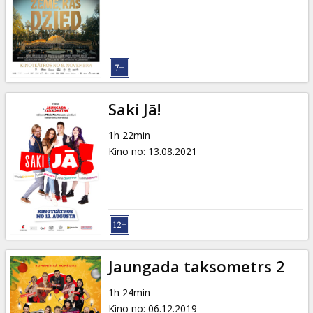
Dāvanu
kartes
Uzkodas
B2B
Saki Jā!
1h 22min
Kino
Kino no
:
13.08.2021
Klubs
Jaungada taksometrs 2
1h 24min
Kino no
:
06.12.2019