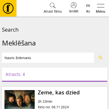
Ienākt
Atrast filmu
Menu
Filmas
Search
🎵
Meklēšana
Biļetes
Kultūra
Atrasts: 4
Pasākumi
Zeme, kas dzied
Ziņas
2h 23min
Kino no
:
06.11.2024