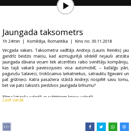
Dāvanu
kartes
Uzkodas
Jaungada taksometrs
1h 24min
|
Komēdija, Romantika
|
Kino no:
30.11.2018
B2B
Vecgada vakars. Taksometra vadītājs Andrejs (Lauris Reiniks) jau
gandrīz beidzis maiņu, kad aizmugurējā sēdeklī nejauši atstāta
Kino
Jaungada dāvana viņam liek atcerēties raibo svinētāju kompāniju,
kas tajā vakarā paviesojusies viņa automobilī, – kašķīgu pāri,
Klubs
pagurušu Salaveci, trokšņainus ķekatniekus, satrauktu līgavaini un
pat grūtnieci. Katra pasažiera stāstā Andrejs nospēlē savu lomu,
bet vai pats taksists piedzīvos Jaungada brīnumu?
Filma latviešu valodā ar subtitriem krievu valodā.
Lasīt vairāk
Izplatītājs:
Forum Cinemas OU filiāle Latvijā
Režisors:
Māris Martinsons
Lomās:
Lauris Reiniks
,
Nauris Brikmanis
,
Zane Dombrovska
,
Dita