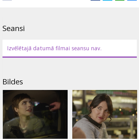
Lūriņa-Egliena
,
Andris Bulis
,
Dārta Daneviča
,
Māra Sleja
,
Valters
Krauze
,
Baiba Sipeniece-Gavare
,
Valdis Melderis
,
Anete Krasovska
Saites:
Facebook
Seansi
Izvēlētajā datumā filmai seansu nav.
Bildes