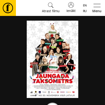
Ienākt
Atrast filmu
Menu
Filmas
🎵
Biļetes
Kultūra
Pasākumi
Ziņas