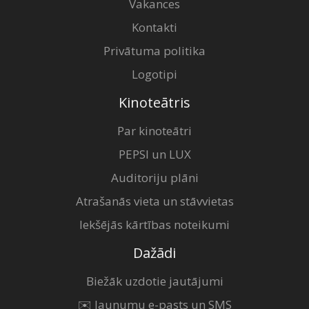
Vakances
Kontakti
Privātuma politika
Logotipi
Kinoteātris
Par kinoteātri
PEPSI un LUX
Auditoriju plāni
Atrašanās vieta un stāvvietas
Iekšējās kārtības noteikumi
Dažādi
Biežāk uzdotie jautājumi
✉️ Jaunumu e-pasts un SMS