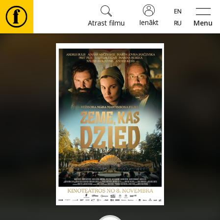
Ienākt
Atrast filmu
Menu
Filmas
🎵
Biļetes
Kultūra
Pasākumi
Ziņas