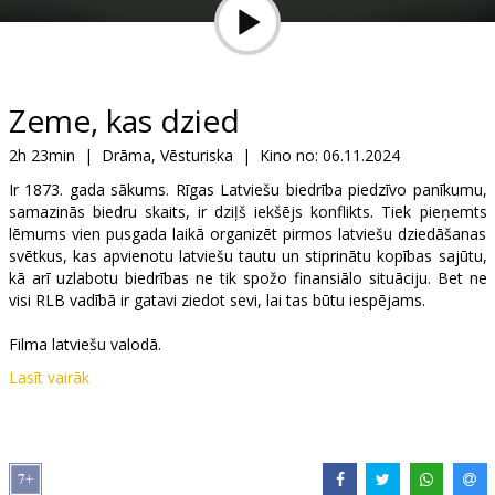
Dāvanu
kartes
Uzkodas
Zeme, kas dzied
2h 23min
|
Drāma, Vēsturiska
|
Kino no:
06.11.2024
B2B
Ir 1873. gada sākums. Rīgas Latviešu biedrība piedzīvo panīkumu,
samazinās biedru skaits, ir dziļš iekšējs konflikts. Tiek pieņemts
Kino
lēmums vien pusgada laikā organizēt pirmos latviešu dziedāšanas
svētkus, kas apvienotu latviešu tautu un stiprinātu kopības sajūtu,
Klubs
kā arī uzlabotu biedrības ne tik spožo finansiālo situāciju. Bet ne
visi RLB vadībā ir gatavi ziedot sevi, lai tas būtu iespējams.
Filma latviešu valodā.
Lasīt vairāk
Izplatītājs:
Baltic Content Media
Režisors:
Māris Martinsons
Lomās:
Andris Bulis
,
Ainārs Ančevskis
,
Vilis Daudziņš
,
Marta
Lovisa
,
Marina Rebeka
,
Priit Pius
,
Nauris Brikmanis
,
Ģirts Ķesteris
,