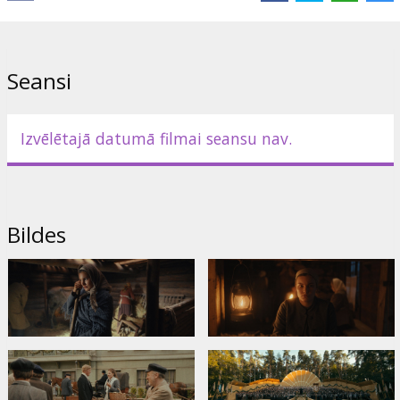
Andris Keišs
Saites:
IMDB
,
Oficiālā mājaslapa
,
Facebook
Seansi
Izvēlētajā datumā filmai seansu nav.
Bildes