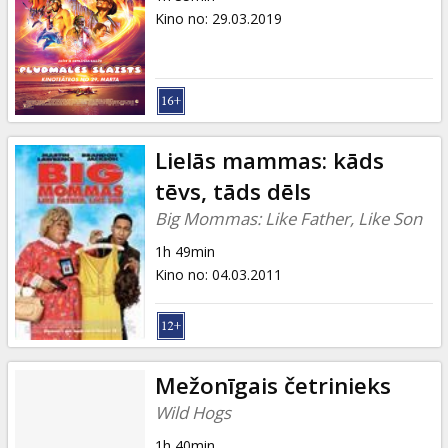
Kino no
:
29.03.2019
Lielās mammas: kāds
tēvs, tāds dēls
Big Mommas: Like Father, Like Son
1h 49min
Kino no
:
04.03.2011
Mežonīgais četrinieks
Wild Hogs
1h 40min