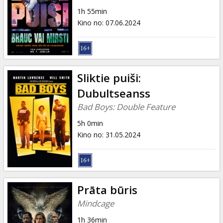
Dāvanu
1h 55min
kartes
Kino no
:
07.06.2024
Uzkodas
B2B
Sliktie puiši:
Dubultseanss
Kino
Bad Boys: Double Feature
Klubs
5h 0min
Kino no
:
31.05.2024
Prāta būris
Mindcage
1h 36min