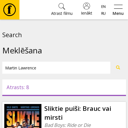
Ienākt
Atrast filmu
Menu
Filmas
Search
🎵
Meklēšana
Biļetes
Kultūra
Atrasts: 8
Pasākumi
Sliktie puiši: Brauc vai
Ziņas
mirsti
Bad Boys: Ride or Die