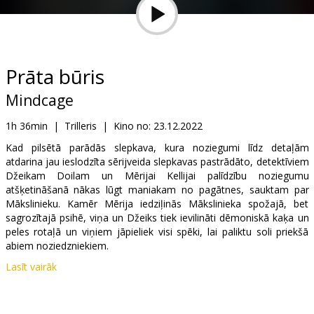
Dāvanu
kartes
Uzkodas
Prāta būris
Mindcage
B2B
1h 36min
|
Trilleris
|
Kino no:
23.12.2022
Kino
Kad pilsētā parādās slepkava, kura noziegumi līdz detaļām
atdarina jau ieslodzīta sērijveida slepkavas pastrādāto, detektīviem
Klubs
Džeikam Doilam un Mērijai Kellijai palīdzību noziegumu
atšķetināšanā nākas lūgt maniakam no pagātnes, sauktam par
Mākslinieku. Kamēr Mērija iedziļinās Mākslinieka spožajā, bet
sagrozītajā psihē, viņa un Džeiks tiek ievilināti dēmoniskā kaķa un
peles rotaļā un viņiem jāpieliek visi spēki, lai paliktu soli priekšā
abiem noziedzniekiem.
Lasīt vairāk
Filma angļu valodā ar subtitriem latviešu un krievu valodā.