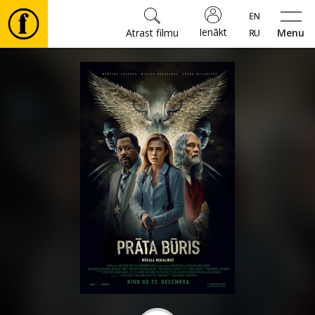
Ienākt
Atrast filmu
Menu
Filmas
🎵
Biļetes
Kultūra
Pasākumi
Ziņas