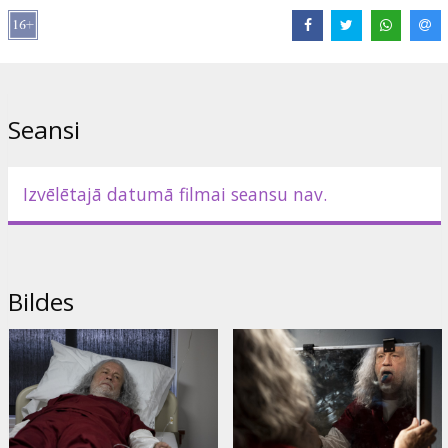
Izplatītājs:
Acme Film SIA
Režisors:
Mauro Borelli
Lomās:
Martin Lawrence
,
Melissa Roxburgh
,
John Malkovich
,
Robert Knepper
,
Jacob Grodnik
,
Aiden Turner
Saites:
IMDB
,
acmefilm.lv
,
Oficiālā mājas lapa
Seansi
Izvēlētajā datumā filmai seansu nav.
Bildes