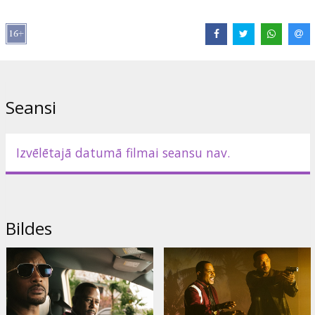
Izplatītājs:
Acme Film SIA
Režisors:
Adil El Arbi
,
Bilall Fallah
Lomās:
Will Smith
,
Martin Lawrence
,
Vanessa Hudgens
,
Alexander
Ludwig
,
Charles Melton
,
Joe Pantoliano
Saites:
IMDB
,
Oficiālā mājas lapa
,
Facebook
Seansi
Izvēlētajā datumā filmai seansu nav.
Bildes