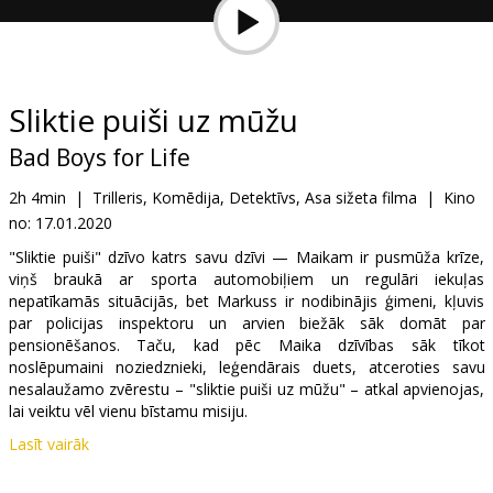
Dāvanu
kartes
Uzkodas
Sliktie puiši uz mūžu
Bad Boys for Life
B2B
2h 4min
|
Trilleris, Komēdija, Detektīvs, Asa sižeta filma
|
Kino
no:
17.01.2020
Kino
Klubs
"Sliktie puiši" dzīvo katrs savu dzīvi — Maikam ir pusmūža krīze,
viņš braukā ar sporta automobiļiem un regulāri iekuļas
nepatīkamās situācijās, bet Markuss ir nodibinājis ģimeni, kļuvis
par policijas inspektoru un arvien biežāk sāk domāt par
pensionēšanos. Taču, kad pēc Maika dzīvības sāk tīkot
noslēpumaini noziedznieki, leģendārais duets, atceroties savu
nesalaužamo zvērestu – "sliktie puiši uz mūžu" – atkal apvienojas,
lai veiktu vēl vienu bīstamu misiju.
Lasīt vairāk
Filma angļu valodā ar subtitriem latviešu un krievu valodā.