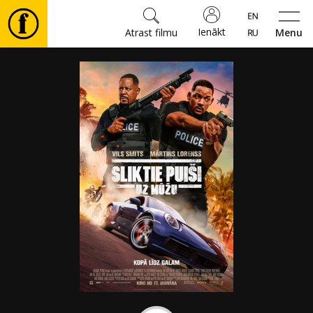
Ienākt
Atrast filmu
Menu
Filmas
🎵
Biļetes
Kultūra
Pasākumi
Ziņas