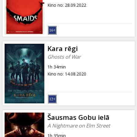
Kino no
:
28.09.2022
Kara rēgi
Ghosts of War
1h 34min
Kino no
:
14.08.2020
Šausmas Gobu ielā
A Nightmare on Elm Street
1h 35min