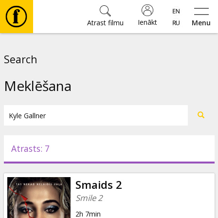
Ienākt
Atrast filmu
Menu
Filmas
Search
🎵
Meklēšana
Biļetes
Kultūra
Atrasts: 7
Pasākumi
Smaids 2
Ziņas
Smile 2
2h 7min