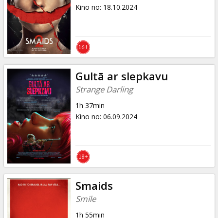
Dāvanu
Kino no
:
18.10.2024
kartes
Uzkodas
B2B
Gultā ar slepkavu
Strange Darling
Kino
1h 37min
Klubs
Kino no
:
06.09.2024
Smaids
Smile
1h 55min