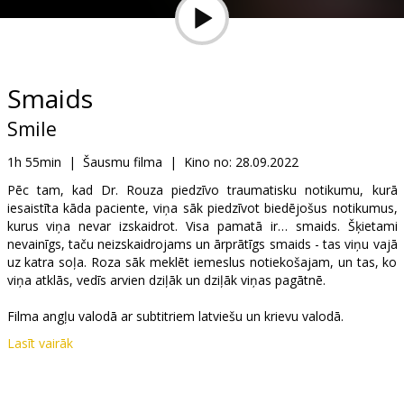
Dāvanu
kartes
Uzkodas
Smaids
Smile
B2B
1h 55min
|
Šausmu filma
|
Kino no:
28.09.2022
Kino
Pēc tam, kad Dr. Rouza piedzīvo traumatisku notikumu, kurā
iesaistīta kāda paciente, viņa sāk piedzīvot biedējošus notikumus,
Klubs
kurus viņa nevar izskaidrot. Visa pamatā ir… smaids. Šķietami
nevainīgs, taču neizskaidrojams un ārprātīgs smaids - tas viņu vajā
uz katra soļa. Roza sāk meklēt iemeslus notiekošajam, un tas, ko
viņa atklās, vedīs arvien dziļāk un dziļāk viņas pagātnē.
Filma angļu valodā ar subtitriem latviešu un krievu valodā.
Lasīt vairāk
Izplatītājs:
Latvian Theatrical Distribution
Režisors:
Parker Finn