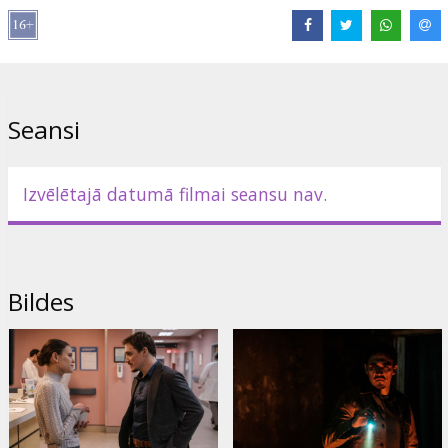
Lomās:
Sosie Bacon
,
Jessie T. Usher
,
Kyle Gallner
,
Robin Weigert
,
Kal Penn
,
Caitlin Stasey
,
Rob Morgan
Saites:
IMDB
,
Facebook
,
Oficiālā mājas lapa
Seansi
Izvēlētajā datumā filmai seansu nav.
Bildes