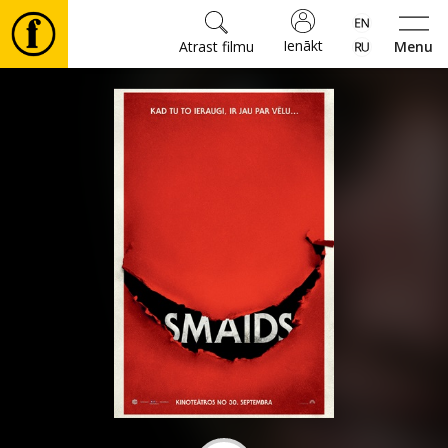
Ienākt
Atrast filmu
Menu
Filmas
🎵
Biļetes
Kultūra
Pasākumi
Ziņas