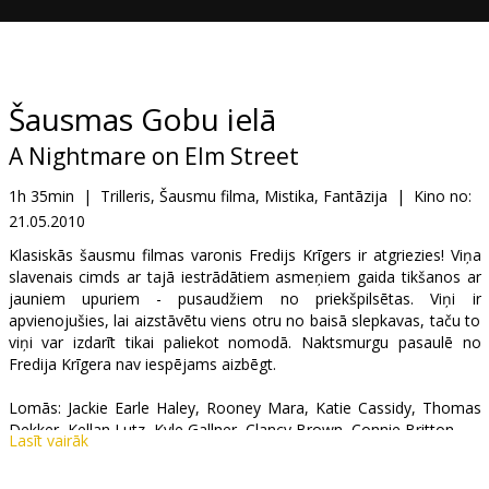
Dāvanu
kartes
Uzkodas
Šausmas Gobu ielā
A Nightmare on Elm Street
B2B
1h 35min
|
Trilleris, Šausmu filma, Mistika, Fantāzija
|
Kino no:
21.05.2010
Kino
Klubs
Klasiskās šausmu filmas varonis Fredijs Krīgers ir atgriezies! Viņa
slavenais cimds ar tajā iestrādātiem asmeņiem gaida tikšanos ar
jauniem upuriem - pusaudžiem no priekšpilsētas. Viņi ir
apvienojušies, lai aizstāvētu viens otru no baisā slepkavas, taču to
viņi var izdarīt tikai paliekot nomodā. Naktsmurgu pasaulē no
Fredija Krīgera nav iespējams aizbēgt.
Lomās: Jackie Earle Haley, Rooney Mara, Katie Cassidy, Thomas
Dekker, Kellan Lutz, Kyle Gallner, Clancy Brown, Connie Britton
Lasīt vairāk
Režisors: Samuel Bayer