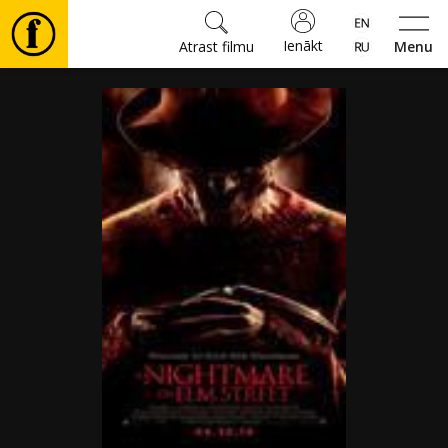
Ienākt
Atrast filmu
Menu
Filmas
🎵
Biļetes
Kultūra
Pasākumi
Ziņas