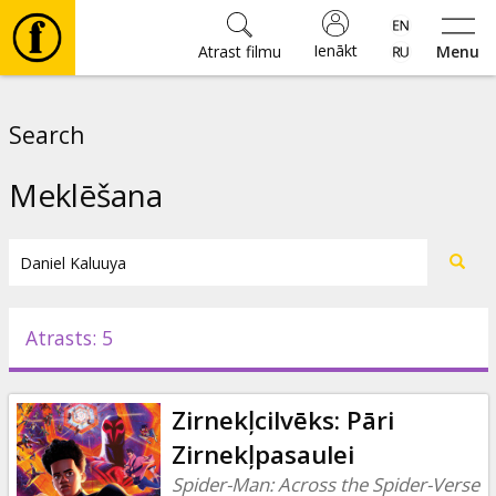
Ienākt
Atrast filmu
Menu
Filmas
Search
🎵
Meklēšana
Biļetes
Kultūra
Atrasts: 5
Pasākumi
Zirnekļcilvēks: Pāri
Ziņas
Zirnekļpasaulei
Spider-Man: Across the Spider-Verse