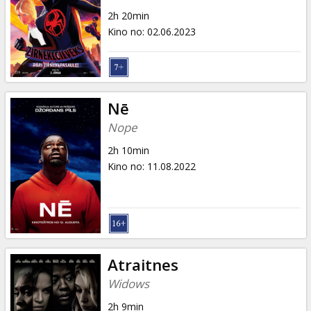
Dāvanu
2h 20min
kartes
Kino no
:
02.06.2023
Uzkodas
B2B
Nē
Nope
Kino
2h 10min
Klubs
Kino no
:
11.08.2022
Atraitnes
Widows
2h 9min