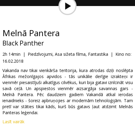
Dāvanu
kartes
Uzkodas
Melnā Pantera
Black Panther
B2B
2h 14min
|
Piedzīvojumi, Asa sižeta filma, Fantastika
|
Kino no:
16.02.2018
Kino
Klubs
Vakanda nav tikai vienkārša teritorija, kura atrodas dziļi noslēpta
Āfrikas mežonīgajos apvidos - tās unikālie derīgie izrakteņi ir
vienmēr piesaistījuši alkatīgus cilvēkus, kuri bija gatavi iznīcināt visu
savā ceļā. Un apspiestos vienmēr aizsargāja savannas gars -
Melnā Pantera. Pēc daudziem gadiem Vakandā atkal ierodas
ienaidnieks - šoreiz apbruņojies ar modernām tehnoloģijām. Tam
pretī var stāties tikai kāds, kurš būs gatavs ļaut atdzimt Melnās
Panteras leģendai.
Lasīt vairāk
Filma angļu valodā ar subtitriem latviešu un krievu valodā. Seansi
2D un 3D formātā.