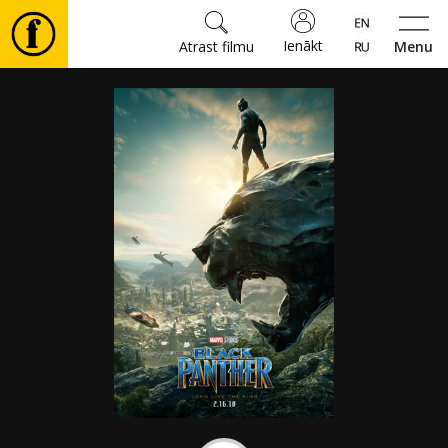
Ienākt
Atrast filmu
Menu
Filmas
🎵
Biļetes
Kultūra
Pasākumi
Ziņas