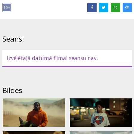
Saites:
IMDB
,
Facebook
,
Oficiālā mājas lapa
,
Instagram
Seansi
Izvēlētajā datumā filmai seansu nav.
Bildes