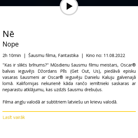
Dāvanu
kartes
Uzkodas
Nē
Nope
B2B
2h 10min
|
Šausmu filma, Fantastika
|
Kino no:
11.08.2022
Kino
"Kas ir slikts brīnums?" Mūsdienu šausmu filmu meistars, Oscar®
balvas ieguvējs Džordans Pīls (Get Out, Us), piedāvā episku
Klubs
vasaras šausmeni ar Oscar® ieguvēju Danielu Kaluju galvenajā
lomā. Kalifornijas nekurienē kāda rančo iemītnieki saskaras ar
neparastu atklājumu, kas uzdzīs šausmu drebuļus.
Filma angļu valodā ar subtitriem latviešu un krievu valodā.
Lasīt vairāk
Izplatītājs:
Latvian Theatrical Distribution
Režisors:
Jordan Peele
Lomās:
Daniel Kaluuya
,
Keke Palmer
,
Steven Yeun