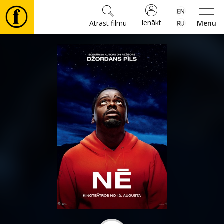
Ienākt
Atrast filmu
Menu
Filmas
🎵
Biļetes
Kultūra
Pasākumi
Ziņas