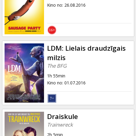
Kino no
:
26.08.2016
LDM: Lielais draudzīgais
milzis
The BFG
1h 55min
Kino no
:
01.07.2016
Draiskule
Trainwreck
2h 5min