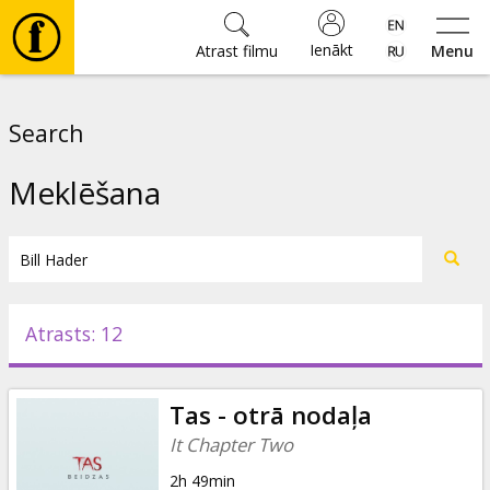
Ienākt
Atrast filmu
Menu
Filmas
Search
🎵
Meklēšana
Biļetes
Kultūra
Atrasts: 12
Pasākumi
Tas - otrā nodaļa
Ziņas
It Chapter Two
2h 49min