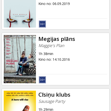
Dāvanu
Kino no
:
06.09.2019
kartes
Uzkodas
B2B
Megijas plāns
Maggie's Plan
Kino
1h 38min
Klubs
Kino no
:
14.10.2016
Cīsiņu klubs
Sausage Party
1h 29min