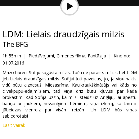
Dāvanu
kartes
Uzkodas
LDM: Lielais draudzīgais milzis
The BFG
B2B
1h 55min
|
Piedzīvojumi, Ģimenes filma, Fantāzija
|
Kino no:
01.07.2016
Kino
Klubs
Mazo bāreni Sofiju sagūsta milzis. Taču ne parasts milzis, bet LDM
jeb Lielais draudzīgais milzis. Sofijai ļoti paveicas, jo, ja viņu nakts
vidū būtu aiznesuši Miesasrīma, Kaulkraukšķinātājs vai kāds no
cilvēkpupu-ēdājmilžiem, tad viņa drīz būtu kļuvusi par kāda
brokastīm. Kad Sofija uzzin, ka milži steidz uz Angliju, lai apēstu
bariņu ar jaukiem, nevainīgiem bērniem, viņa izlemj, ka tam ir
jābeidzas vienreiz par visām reizēm. Un LDM būs viņas
sabiedrotais!
Lasīt vairāk
Filma dublēta latviešu un krievu valodā. Seansi 2D un 3D formātā.