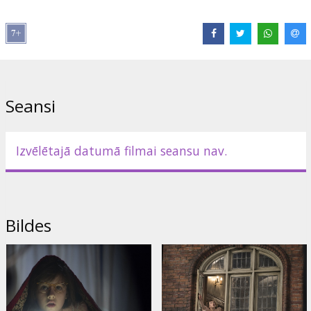
Izplatītājs:
Acme Film SIA
Režisors:
Steven Spielberg
Lomās:
Mark Rylance
,
Ruby Barnhill
,
Penelope Wilton
,
Jemaine
Clement
,
Rebecca Hall
,
Rafe Spall
,
Bill Hader
Saites:
IMDB
,
Facebook
,
Oficiālā mājas lapa
Seansi
Izvēlētajā datumā filmai seansu nav.
Bildes