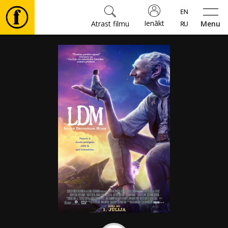
Ienākt
Atrast filmu
Menu
Filmas
🎵
Biļetes
Kultūra
Pasākumi
Ziņas