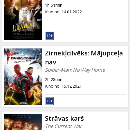
1h 51min
Kino no
:
14.01.2022
Zirnekļcilvēks: Mājupceļa
nav
Spider-Man: No Way Home
2h 28min
Kino no
:
15.12.2021
Strāvas karš
The Current War