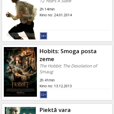
12 Years A Slave
2h 14min
Kino no
:
24.01.2014
Hobits: Smoga posta
zeme
The Hobbit: The Desolation of
Smaug
2h 41min
Kino no
:
13.12.2013
Piektā vara