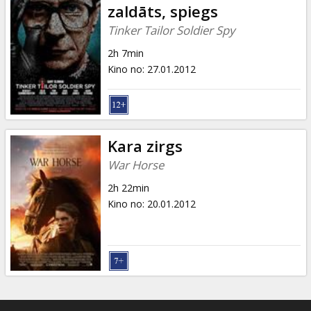
zaldāts, spiegs
Tinker Tailor Soldier Spy
2h 7min
Kino no
:
27.01.2012
Kara zirgs
War Horse
2h 22min
Kino no
:
20.01.2012