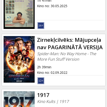
1h 41min
Kino no
:
30.05.2025
Zirnekļcilvēks: Mājupceļa
nav PAGARINĀTĀ VERSIJA
Spider-Man: No Way Home - The
More Fun Stuff Version
2h 39min
Kino no
:
02.09.2022
1917
Kino Kults | 1917