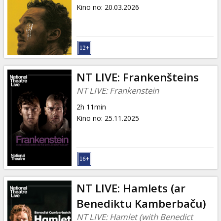
Dāvanu
Kino no
:
20.03.2026
kartes
Uzkodas
B2B
NT LIVE: Frankenšteins
NT LIVE: Frankenstein
Kino
2h 11min
Klubs
Kino no
:
25.11.2025
NT LIVE: Hamlets (ar
Benediktu Kamberbaču)
NT LIVE: Hamlet (with Benedict