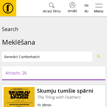
Ienākt
Atrast filmu
Menu
Filmas
Search
🎵
Meklēšana
Biļetes
Kultūra
Atrasts: 26
Pasākumi
Skumju tumšie spārni
Ziņas
The Thing with Feathers
1h 38min