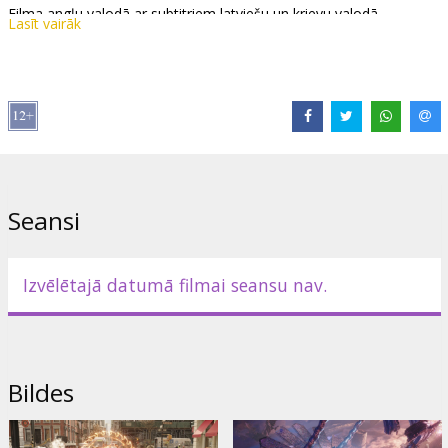
Filma angļu valodā ar subtitriem latviešu un krievu valodā.
Lasīt vairāk
Izplatītājs:
Latvian Theatrical Distribution
Režisors:
Sam Raimi
Lomās:
Benedict Cumberbatch
,
Elizabeth Olsen
,
Benedict Wong
,
Rachel McAdams
,
Chiwetel Ejiofor
,
Xochitl Gomez
Saites:
IMDB
,
Facebook
,
Instagram
,
Oficiālā mājas lapa
Seansi
Izvēlētajā datumā filmai seansu nav.
Bildes