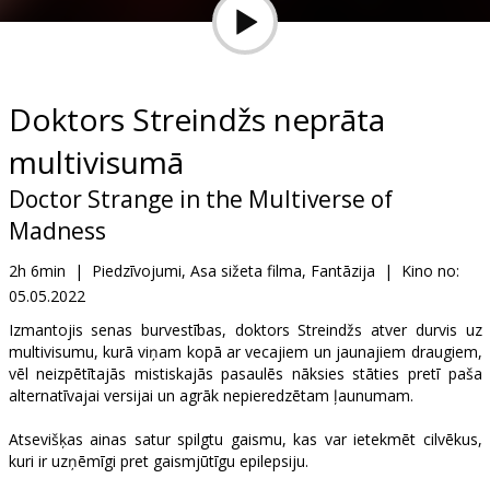
Dāvanu
kartes
Uzkodas
Doktors Streindžs neprāta
multivisumā
B2B
Doctor Strange in the Multiverse of
Kino
Madness
Klubs
2h 6min
|
Piedzīvojumi, Asa sižeta filma, Fantāzija
|
Kino no:
05.05.2022
Izmantojis senas burvestības, doktors Streindžs atver durvis uz
multivisumu, kurā viņam kopā ar vecajiem un jaunajiem draugiem,
vēl neizpētītajās mistiskajās pasaulēs nāksies stāties pretī paša
alternatīvajai versijai un agrāk nepieredzētam ļaunumam.
Atsevišķas ainas satur spilgtu gaismu, kas var ietekmēt cilvēkus,
kuri ir uzņēmīgi pret gaismjūtīgu epilepsiju.