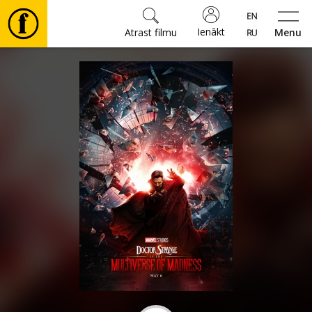
Ienākt
Atrast filmu
Menu
Filmas
🎵
Biļetes
Kultūra
Pasākumi
Ziņas