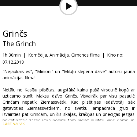
Dāvanu
kartes
Uzkodas
Grinčs
The Grinch
B2B
1h 30min
|
Komēdija, Animācija, Ģimenes filma
|
Kino no:
07.12.2018
Kino
Klubs
"Nejaukais es", "Minioni" un "Mīluļu slepenā dzīve" autoru jaunā
animācijas filma!
Netālu no Kasīšu pilsētas, augstākā kalna pašā virsotnē kopā ar
uzticamo sunīti Maksu dzīvo Grinčs. Visvairāk par visu pasaulē
Grinčam nepatīk Ziemassvētki. Kad pilsētiņas iedzīvotāji sāk
gatavoties Ziemassvētkiem, no svētku jampadrača grūti ir
izvairīties pat Grinčam, un šīs skaļās, krāšņās un priecīgās jezgas
nokaitinātais zaļais īgņa nolemj tam pielikt punktu. Viņš ņems un
Lasīt vairāk
nozags Ziemassvētkus! Par laimi, Kasīšu pilsētiņā dzīvo knīpa
vārdā Sindijā Lū, kurai sirsniņā ir tik daudz Ziemassvētku prieka, ka