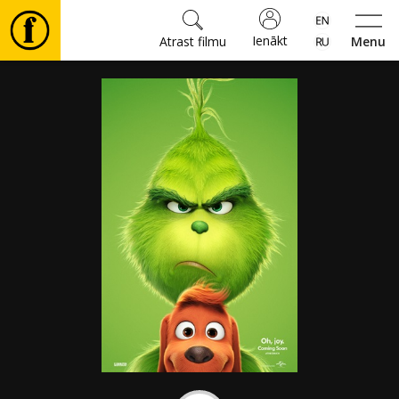
Ienākt
Atrast filmu
Menu
Filmas
🎵
Biļetes
Kultūra
Pasākumi
Ziņas