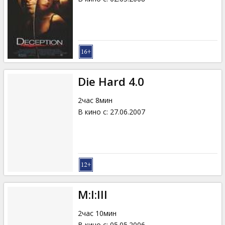
Die Hard 4.0
2час 8мин
В кино с
:
27.06.2007
M:I:III
2час 10мин
В кино с
:
05.05.2006