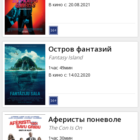
Кинозакуски
В кино с
:
20.08.2021
B2B
Клуб
Остров фантазий
Fantasy Island
1час 49мин
В кино с
:
14.02.2020
Аферисты поневоле
The Con Is On
1час 30мин