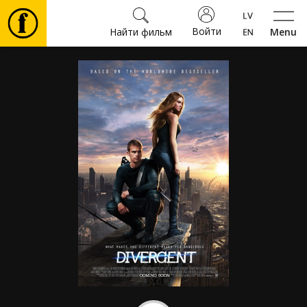
Войти
Найти фильм
Menu
Фильмы
Билеты
Культура
Мероприятия
Новости
Подарки