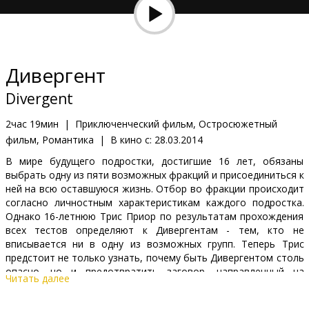
Кинозакуски
B2B
Дивергент
Клуб
Divergent
2час 19мин
|
Приключенческий фильм, Остросюжетный
фильм, Романтика
|
В кино с:
28.03.2014
В мире будущего подростки, достигшие 16 лет, обязаны
выбрать одну из пяти возможных фракций и присоединиться к
ней на всю оставшуюся жизнь. Отбор во фракции происходит
согласно личностным характеристикам каждого подростка.
Однако 16-летнюю Трис Приор по результатам прохождения
всех тестов определяют к Дивергентам - тем, кто не
вписывается ни в одну из возможных групп. Теперь Трис
предстоит не только узнать, почему быть Дивергентом столь
опасно, но и предотвратить заговор, направленный на
Читать далее
уничтожение всех Дивергентов в целом...